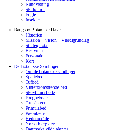
Rundvisning
Skulpturer
Fugle
Insekter
Bangsbo Botaniske Have
Historien
Mission – Vision – Værdigrundlag
Strateginotat
Bestyrelsen
Personale
Kort
De Botaniske Samlinger
Om de botaniske samlinger
Spaltebed
Tufbed
Vinterblomstrende bed
Skovbundsbede
Bregnebede
Græshaven
Primulabed
Pæonbede
Hedeområde
Norsk bjergvæg
Danmarks vilde planter