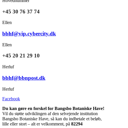
Hovednummer
+45 30 76 37 74
Ellen
bbhf@vip.cybercity.dk
Ellen
+45 20 21 29 10
Herluf
bbhf@bbnpost.dk
Herluf
Facebook
Du kan gøre en forskel for Bangsbo Botaniske Have!
Vil du støtte udviklingen af den selvejende institution
Bangsbo Botaniske Have, så kan du indbetale et beløb,
lille eller stort – alt er velkomment, på
82294