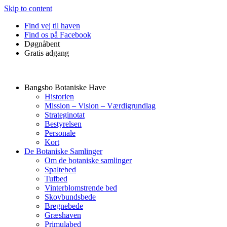
Skip to content
Find vej til haven
Find os på Facebook
Døgnåbent
Gratis adgang
Bangsbo Botaniske Have
Historien
Mission – Vision – Værdigrundlag
Strateginotat
Bestyrelsen
Personale
Kort
De Botaniske Samlinger
Om de botaniske samlinger
Spaltebed
Tufbed
Vinterblomstrende bed
Skovbundsbede
Bregnebede
Græshaven
Primulabed