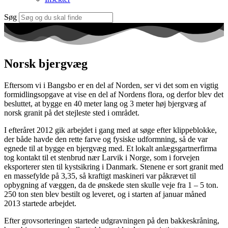
Søg
Norsk bjergvæg
Eftersom vi i Bangsbo er en del af Norden, ser vi det som en vigtig
formidlingsopgave at vise en del af Nordens flora, og derfor blev det
besluttet, at bygge en 40 meter lang og 3 meter høj bjergvæg af
norsk granit på det stejleste sted i området.
I efteråret 2012 gik arbejdet i gang med at søge efter klippeblokke,
der både havde den rette farve og fysiske udformning, så de var
egnede til at bygge en bjergvæg med. Et lokalt anlægsgartnerfirma
tog kontakt til et stenbrud nær Larvik i Norge, som i forvejen
eksporterer sten til kystsikring i Danmark. Stenene er sort granit med
en massefylde på 3,35, så kraftigt maskineri var påkrævet til
opbygning af væggen, da de ønskede sten skulle veje fra 1 – 5 ton.
250 ton sten blev bestilt og leveret, og i starten af januar måned
2013 startede arbejdet.
Efter grovsorteringen startede udgravningen på den bakkeskråning,