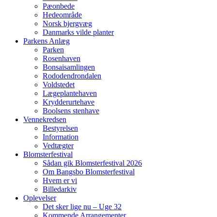
Pæonbede
Hedeområde
Norsk bjergvæg
Danmarks vilde planter
Parkens Anlæg
Parken
Rosenhaven
Bonsaisamlingen
Rododendrondalen
Voldstedet
Lægeplantehaven
Krydderurtehave
Boolsens stenhave
Vennekredsen
Bestyrelsen
Information
Vedtægter
Blomsterfestival
Sådan gik Blomsterfestival 2026
Om Bangsbo Blomsterfestival
Hvem er vi
Billedarkiv
Oplevelser
Det sker lige nu – Uge 32
Kommende Arrangementer