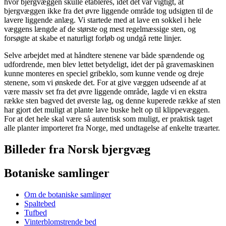
hvor bjergvæggen skulle etableres, idet det var vigtigt, at
bjergvæggen ikke fra det øvre liggende område tog udsigten til de
lavere liggende anlæg. Vi startede med at lave en sokkel i hele
væggens længde af de største og mest regelmæssige sten, og
forsøgte at skabe et naturligt forløb og undgå rette linjer.
Selve arbejdet med at håndtere stenene var både spændende og
udfordrende, men blev lettet betydeligt, idet der på gravemaskinen
kunne monteres en speciel gribeklo, som kunne vende og dreje
stenene, som vi ønskede det. For at give væggen udseende af at
være massiv set fra det øvre liggende område, lagde vi en ekstra
række sten bagved det øverste lag, og denne kuperede række af sten
har gjort det muligt at plante lave buske helt op til klippevæggen.
For at det hele skal være så autentisk som muligt, er praktisk taget
alle planter importeret fra Norge, med undtagelse af enkelte træarter.
Billeder fra Norsk bjergvæg
Botaniske samlinger
Om de botaniske samlinger
Spaltebed
Tufbed
Vinterblomstrende bed