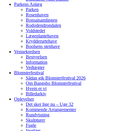
Parkens Anlæg
Parken
Rosenhaven
Bonsaisamlingen
Rododendrondalen
Voldstedet
Lægeplantehaven
Krydderurtehave
Boolsens stenhave
Vennekredsen
Bestyrelsen
Information
Vedtægter
Blomsterfestival
Sådan gik Blomsterfestival 2026
Om Bangsbo Blomsterfestival
Hvem er vi
Billedarkiv
Oplevelser
Det sker lige nu – Uge 32
Kommende Arrangementer
Rundvisning
Skulpturer
Fugle
Insekter