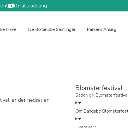
ent
Gratis adgang
ske Have
De Botaniske Samlinger
Parkens Anlæg
Blomsterfestival
Sådan gik Blomsterfestiv
ival, er der nedsat en
Om Bangsbo Blomsterfest
Hvem er vi