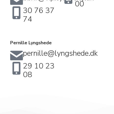
00
30 76 37
74
Pernille Lyngshede
pernille@lyngshede.dk
29 10 23
08