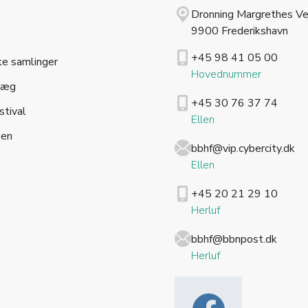
Dronning Margrethes Ve
9900 Frederikshavn
+45 98 41 05 00
ke samlinger
Hovednummer
læg
+45 30 76 37 74
stival
Ellen
sen
bbhf@vip.cybercity.dk
Ellen
+45 20 21 29 10
Herluf
bbhf@bbnpost.dk
Herluf