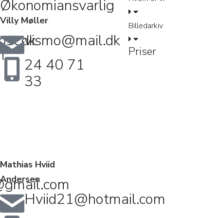
Økonomiansvarlig
Villy Møller
Billedarkiv
st.dk
vismo@mail.dk
Priser
m
24 40 71
33
Mathias Hviid
Andersen
@gmail.com
Hviid21@hotmail.com