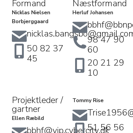
Formand
Næstformand
Nicklas Nielsen
Herluf Johansen
Borbjerggaard
bbhf@bbnpo
nicklas.bangsbo@gmail.co
98 47 90
50 82 37
60
45
20 21 29
10
Projektleder /
Tommy Rise
gartner
Trise1956
Ellen Ræbild
51 56 56
bbhf@vip.cybercity.dk