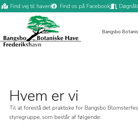
Find vej til haven
Find os på Facebook
Døgnåb
Bangsbo Botani
Hvem er vi
Til at forestå det praktiske for Bangsbo Blomsterfest
styregruppe, som består af følgende: