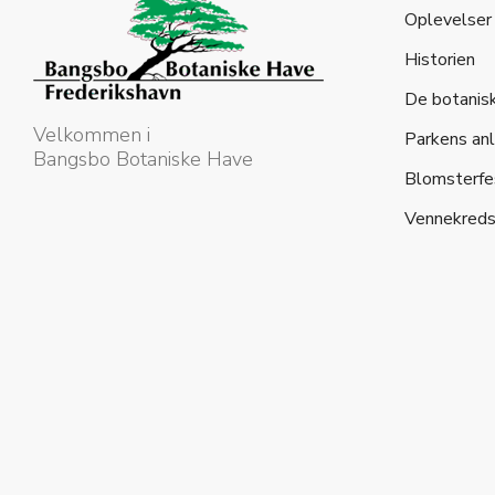
Oplevelser
Historien
De botanis
Velkommen i
Parkens an
Bangsbo Botaniske Have
Blomsterfe
Vennekred