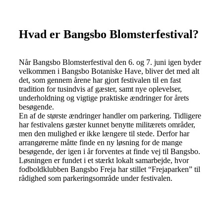
Hvad er Bangsbo Blomsterfestival?
Når Bangsbo Blomsterfestival den 6. og 7. juni igen byder
velkommen i Bangsbo Botaniske Have, bliver det med alt
det, som gennem årene har gjort festivalen til en fast
tradition for tusindvis af gæster, samt nye oplevelser,
underholdning og vigtige praktiske ændringer for årets
besøgende.
En af de største ændringer handler om parkering. Tidligere
har festivalens gæster kunnet benytte militærets områder,
men den mulighed er ikke længere til stede. Derfor har
arrangørerne måtte finde en ny løsning for de mange
besøgende, der igen i år forventes at finde vej til Bangsbo.
Løsningen er fundet i et stærkt lokalt samarbejde, hvor
fodboldklubben Bangsbo Freja har stillet “Frejaparken” til
rådighed som parkeringsområde under festivalen.