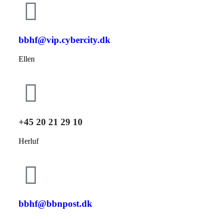
bbhf@vip.cybercity.dk
Ellen
+45 20 21 29 10
Herluf
bbhf@bbnpost.dk