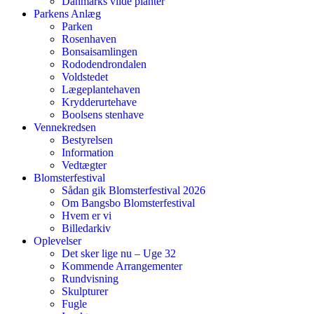
Danmarks vilde planter
Parkens Anlæg
Parken
Rosenhaven
Bonsaisamlingen
Rododendrondalen
Voldstedet
Lægeplantehaven
Krydderurtehave
Boolsens stenhave
Vennekredsen
Bestyrelsen
Information
Vedtægter
Blomsterfestival
Sådan gik Blomsterfestival 2026
Om Bangsbo Blomsterfestival
Hvem er vi
Billedarkiv
Oplevelser
Det sker lige nu – Uge 32
Kommende Arrangementer
Rundvisning
Skulpturer
Fugle