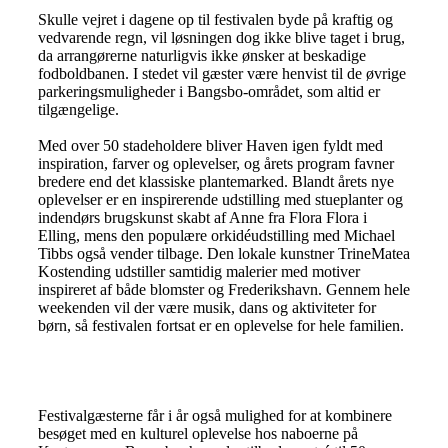
Skulle vejret i dagene op til festivalen byde på kraftig og
vedvarende regn, vil løsningen dog ikke blive taget i brug,
da arrangørerne naturligvis ikke ønsker at beskadige
fodboldbanen. I stedet vil gæster være henvist til de øvrige
parkeringsmuligheder i Bangsbo-området, som altid er
tilgængelige.
Med over 50 stadeholdere bliver Haven igen fyldt med
inspiration, farver og oplevelser, og årets program favner
bredere end det klassiske plantemarked. Blandt årets nye
oplevelser er en inspirerende udstilling med stueplanter og
indendørs brugskunst skabt af Anne fra Flora Flora i
Elling, mens den populære orkidéudstilling med Michael
Tibbs også vender tilbage. Den lokale kunstner TrineMatea
Kostending udstiller samtidig malerier med motiver
inspireret af både blomster og Frederikshavn. Gennem hele
weekenden vil der være musik, dans og aktiviteter for
børn, så festivalen fortsat er en oplevelse for hele familien.
Festivalgæsterne får i år også mulighed for at kombinere
besøget med en kulturel oplevelse hos naboerne på