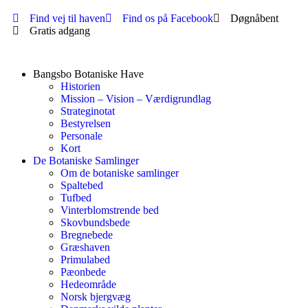
Find vej til haven
Find os på Facebook
Døgnåbent
Gratis adgang
Bangsbo Botaniske Have
Historien
Mission – Vision – Værdigrundlag
Strateginotat
Bestyrelsen
Personale
Kort
De Botaniske Samlinger
Om de botaniske samlinger
Spaltebed
Tufbed
Vinterblomstrende bed
Skovbundsbede
Bregnebede
Græshaven
Primulabed
Pæonbede
Hedeområde
Norsk bjergvæg