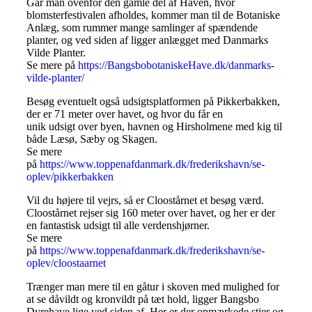
Går man ovenfor den gamle del af Haven, hvor
blomsterfestivalen afholdes, kommer man til de Botaniske
Anlæg, som rummer mange samlinger af spændende
planter, og ved siden af ligger anlægget med Danmarks
Vilde Planter.
Se mere på
https://BangsbobotaniskeHave.dk/danmarks-
vilde-planter/
Besøg eventuelt også udsigtsplatformen på Pikkerbakken,
der er 71 meter over havet, og hvor du får en
unik udsigt over byen, havnen og Hirsholmene med kig til
både Læsø, Sæby og Skagen.
Se mere
på
https://www.toppenafdanmark.dk/frederikshavn/se-
oplev/pikkerbakken
Vil du højere til vejrs, så er Cloostårnet et besøg værd.
Cloostårnet rejser sig 160 meter over havet, og her er der
en fantastisk udsigt til alle verdenshjørner.
Se mere
på
https://www.toppenafdanmark.dk/frederikshavn/se-
oplev/cloostaarnet
Trænger man mere til en gåtur i skoven med mulighed for
at se dåvildt og kronvildt på tæt hold, ligger Bangsbo
Dyrehave lige ved siden af. Her er der opmærkede stier og