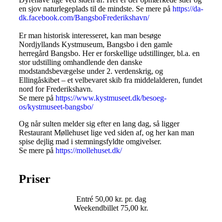
en sjov naturlegeplads til de mindste. Se mere på
https://da-
dk.facebook.com/BangsboFrederikshavn/
Er man historisk interesseret, kan man besøge
Nordjyllands Kystmuseum, Bangsbo i den gamle
herregård Bangsbo. Her er forskellige udstillinger, bl.a. en
stor udstilling omhandlende den danske
modstandsbevægelse under 2. verdenskrig, og
Ellingåskibet – et velbevaret skib fra middelalderen, fundet
nord for Frederikshavn.
Se mere på
https://www.kystmuseet.dk/besoeg-
os/kystmuseet-bangsbo/
Og når sulten melder sig efter en lang dag, så ligger
Restaurant Møllehuset lige ved siden af, og her kan man
spise dejlig mad i stemningsfyldte omgivelser.
Se mere på
https://mollehuset.dk/
Priser
Entré 50,00 kr. pr. dag
Weekendbillet 75,00 kr.