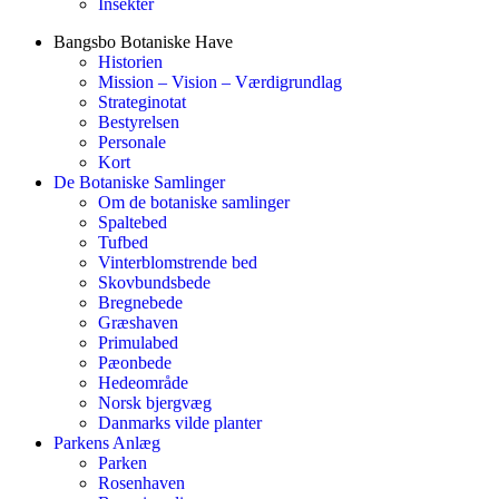
Insekter
Bangsbo Botaniske Have
Historien
Mission – Vision – Værdigrundlag
Strateginotat
Bestyrelsen
Personale
Kort
De Botaniske Samlinger
Om de botaniske samlinger
Spaltebed
Tufbed
Vinterblomstrende bed
Skovbundsbede
Bregnebede
Græshaven
Primulabed
Pæonbede
Hedeområde
Norsk bjergvæg
Danmarks vilde planter
Parkens Anlæg
Parken
Rosenhaven