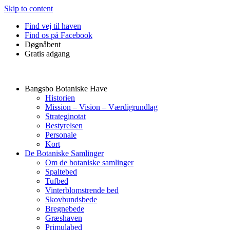
Skip to content
Find vej til haven
Find os på Facebook
Døgnåbent
Gratis adgang
Bangsbo Botaniske Have
Historien
Mission – Vision – Værdigrundlag
Strateginotat
Bestyrelsen
Personale
Kort
De Botaniske Samlinger
Om de botaniske samlinger
Spaltebed
Tufbed
Vinterblomstrende bed
Skovbundsbede
Bregnebede
Græshaven
Primulabed