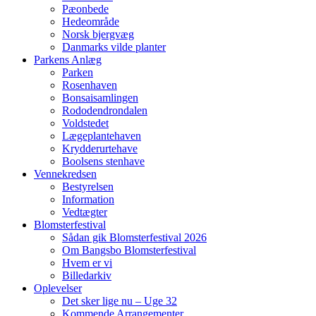
Pæonbede
Hedeområde
Norsk bjergvæg
Danmarks vilde planter
Parkens Anlæg
Parken
Rosenhaven
Bonsaisamlingen
Rododendrondalen
Voldstedet
Lægeplantehaven
Krydderurtehave
Boolsens stenhave
Vennekredsen
Bestyrelsen
Information
Vedtægter
Blomsterfestival
Sådan gik Blomsterfestival 2026
Om Bangsbo Blomsterfestival
Hvem er vi
Billedarkiv
Oplevelser
Det sker lige nu – Uge 32
Kommende Arrangementer