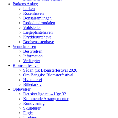
Parkens Anlæg
Parken
Rosenhaven
Bonsaisamlingen
Rododendrondalen
Voldstedet
Lægeplantehaven
Krydderurtehave
Boolsens stenhave
Vennekredsen
Bestyrelsen
Information
Vedtægter
Blomsterfestival
Sådan gik Blomsterfestival 2026
Om Bangsbo Blomsterfestival
Hvem er vi
Billedarkiv
Oplevelser
Det sker lige nu – Uge 32
Kommende Arrangementer
Rundvisning
Skulpturer
Fugle
Insekter