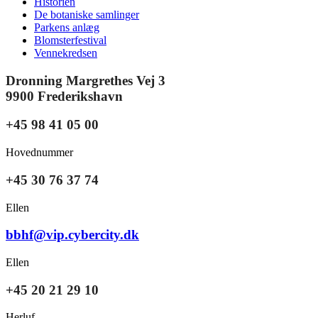
Historien
De botaniske samlinger
Parkens anlæg
Blomsterfestival
Vennekredsen
Dronning Margrethes Vej 3
9900 Frederikshavn
+45 98 41 05 00
Hovednummer
+45 30 76 37 74
Ellen
bbhf@vip.cybercity.dk
Ellen
+45 20 21 29 10
Herluf