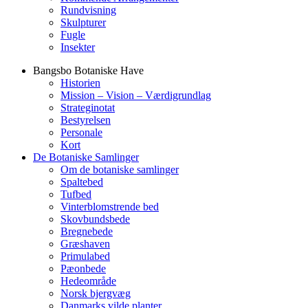
Rundvisning
Skulpturer
Fugle
Insekter
Bangsbo Botaniske Have
Historien
Mission – Vision – Værdigrundlag
Strateginotat
Bestyrelsen
Personale
Kort
De Botaniske Samlinger
Om de botaniske samlinger
Spaltebed
Tufbed
Vinterblomstrende bed
Skovbundsbede
Bregnebede
Græshaven
Primulabed
Pæonbede
Hedeområde
Norsk bjergvæg
Danmarks vilde planter