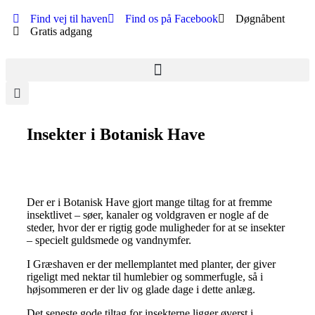
Find vej til haven
Find os på Facebook
Døgnåbent
Gratis adgang
Insekter i Botanisk Have
Der er i Botanisk Have gjort mange tiltag for at fremme
insektlivet – søer, kanaler og voldgraven er nogle af de
steder, hvor der er rigtig gode muligheder for at se insekter
– specielt guldsmede og vandnymfer.
I Græshaven er der mellemplantet med planter, der giver
rigeligt med nektar til humlebier og sommerfugle, så i
højsommeren er der liv og glade dage i dette anlæg.
Det seneste gode tiltag for insekterne ligger øverst i