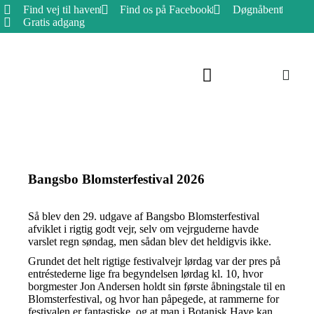
Find vej til haven
Find os på Facebook
Døgnåbent
Gratis adgang
Bangsbo Botaniske Have
De Botaniske Samlinger
Bangsbo Blomsterfestival 2026
Så blev den 29. udgave af Bangsbo Blomsterfestival
afviklet i rigtig godt vejr, selv om vejrguderne havde
varslet regn søndag, men sådan blev det heldigvis ikke.
Grundet det helt rigtige festivalvejr lørdag var der pres på
entréstederne lige fra begyndelsen lørdag kl. 10, hvor
borgmester Jon Andersen holdt sin første åbningstale til en
Blomsterfestival, og hvor han påpegede, at rammerne for
festivalen er fantastiske, og at man i Botanisk Have kan