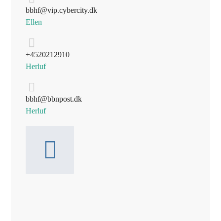
bbhf@vip.cybercity.dk
Ellen
+45 20 21 29 10
Herluf
bbhf@bbnpost.dk
Herluf