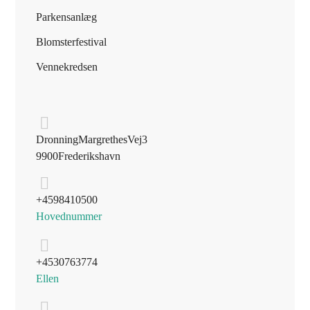
Parkens anlæg
Blomsterfestival
Vennekredsen
Dronning Margrethes Vej 3
9900 Frederikshavn
+45 98 41 05 00
Hovednummer
+45 30 76 37 74
Ellen