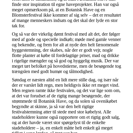
finde stor inspiration til egne haveprojekter. Han var også
meget opmærksom på, at en Botanisk Have og en
Blomsterfestival ikke kommer af sig selv – det er resultatet
af mange menneskers indsats og det skal der lyde en stor
tak for.
Og så var der virkelig dømt festival med alt det, der følger
med af gode og specielle indkøb; møde med gamle venner
og bekendte, og frem for alt at nyde den helt fænomenale
hyggestemning, der skabes, når der er godt vejr, nogle
flotte planter at købe til fordelagtige priser, mad og drikke
i rigelige mængder og så god og hyggelig musik. Der var
meget tæt befolket på hovedstierne, men de besøgende tog
trængslen med godt humør og tålmodighed.
Søndag er næsten altid en lidt mere stille dag, og især når
der er varslet lidt regn, men heldigvis ikke ret meget vind.
Men regnen ramte ikke festivalen, og det var lige som om,
at det var forudset af de rigtig mange besøgende, der
strømmede til Botanisk Have, og da solen så ovenikøbet
begyndte at skinne, ja så var den helt rigtige
festivalstemning atter til stede med stor købelyst. Alle
stadeholdere kunne også rapportere om et rigtig godt salg,
og at der havde været stor spørgelyst til de enkelte
stadeholdere – ja, en enkelt måtte helt enkelt gå meget