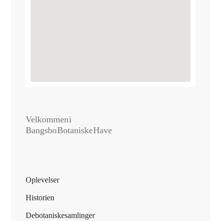
Velkommen i
Bangsbo Botaniske Have
Oplevelser
Historien
De botaniske samlinger