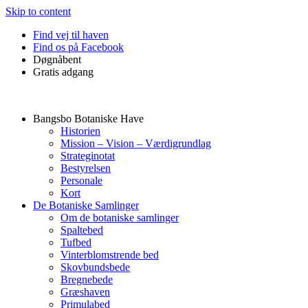
Skip to content
Find vej til haven
Find os på Facebook
Døgnåbent
Gratis adgang
Bangsbo Botaniske Have
Historien
Mission – Vision – Værdigrundlag
Strateginotat
Bestyrelsen
Personale
Kort
De Botaniske Samlinger
Om de botaniske samlinger
Spaltebed
Tufbed
Vinterblomstrende bed
Skovbundsbede
Bregnebede
Græshaven
Primulabed