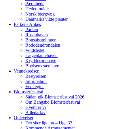
Pæonbede
Hedeområde
Norsk bjergvæg
Danmarks vilde planter
Parkens Anlæg
Parken
Rosenhaven
Bonsaisamlingen
Rododendrondalen
Voldstedet
Lægeplantehaven
Krydderurtehave
Boolsens stenhave
Vennekredsen
Bestyrelsen
Information
Vedtægter
Blomsterfestival
Sådan gik Blomsterfestival 2026
Om Bangsbo Blomsterfestival
Hvem er vi
Billedarkiv
Oplevelser
Det sker lige nu – Uge 32
Kommende Arrangementer