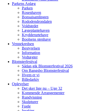
Parkens Anlæg
Parken
Rosenhaven
Bonsaisamlingen
Rododendrondalen
Voldstedet
Lægeplantehaven
Krydderurtehave
Boolsens stenhave
Vennekredsen
Bestyrelsen
Information
Vedtægter
Blomsterfestival
Sådan gik Blomsterfestival 2026
Om Bangsbo Blomsterfestival
Hvem er vi
Billedarkiv
Oplevelser
Det sker lige nu – Uge 32
Kommende Arrangementer
Rundvisning
Skulpturer
Fugle
Insekter