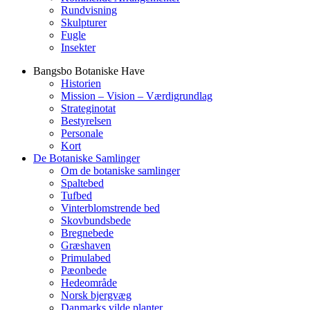
Rundvisning
Skulpturer
Fugle
Insekter
Bangsbo Botaniske Have
Historien
Mission – Vision – Værdigrundlag
Strateginotat
Bestyrelsen
Personale
Kort
De Botaniske Samlinger
Om de botaniske samlinger
Spaltebed
Tufbed
Vinterblomstrende bed
Skovbundsbede
Bregnebede
Græshaven
Primulabed
Pæonbede
Hedeområde
Norsk bjergvæg
Danmarks vilde planter