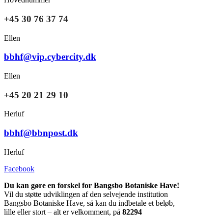
+45 30 76 37 74
Ellen
bbhf@vip.cybercity.dk
Ellen
+45 20 21 29 10
Herluf
bbhf@bbnpost.dk
Herluf
Facebook
Du kan gøre en forskel for Bangsbo Botaniske Have!
Vil du støtte udviklingen af den selvejende institution
Bangsbo Botaniske Have, så kan du indbetale et beløb,
lille eller stort – alt er velkomment, på
82294