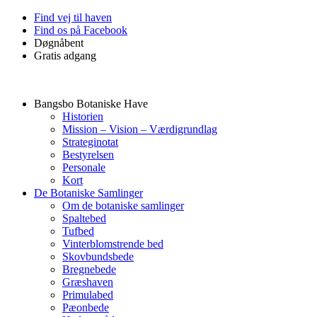
Skip
Find vej til haven
to
Find os på Facebook
content
Døgnåbent
Gratis adgang
Bangsbo Botaniske Have
Historien
Mission – Vision – Værdigrundlag
Strateginotat
Bestyrelsen
Personale
Kort
De Botaniske Samlinger
Om de botaniske samlinger
Spaltebed
Tufbed
Vinterblomstrende bed
Skovbundsbede
Bregnebede
Græshaven
Primulabed
Pæonbede