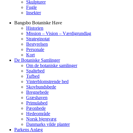
Skulpturer
Fugle
Insekter
Bangsbo Botaniske Have
Historien
Mission – Vision – Værdigrundlag
Strateginotat
Bestyrelsen
Personale
Kort
De Botaniske Samlinger
Om de botaniske samlinger
Spaltebed
Tufbed
Vinterblomstrende bed
Skovbundsbede
Bregnebede
Græshaven
Primulabed
Pæonbede
Hedeområde
Norsk bjergvæg
Danmarks vilde planter
Parkens Anlæg