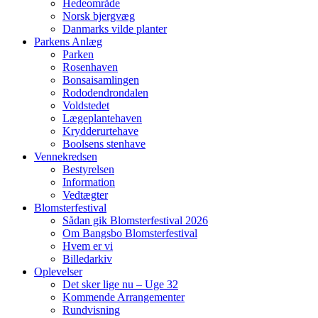
Hedeområde
Norsk bjergvæg
Danmarks vilde planter
Parkens Anlæg
Parken
Rosenhaven
Bonsaisamlingen
Rododendrondalen
Voldstedet
Lægeplantehaven
Krydderurtehave
Boolsens stenhave
Vennekredsen
Bestyrelsen
Information
Vedtægter
Blomsterfestival
Sådan gik Blomsterfestival 2026
Om Bangsbo Blomsterfestival
Hvem er vi
Billedarkiv
Oplevelser
Det sker lige nu – Uge 32
Kommende Arrangementer
Rundvisning