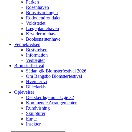
Parken
Rosenhaven
Bonsaisamlingen
Rododendrondalen
Voldstedet
Lægeplantehaven
Krydderurtehave
Boolsens stenhave
Vennekredsen
Bestyrelsen
Information
Vedtægter
Blomsterfestival
Sådan gik Blomsterfestival 2026
Om Bangsbo Blomsterfestival
Hvem er vi
Billedarkiv
Oplevelser
Det sker lige nu – Uge 32
Kommende Arrangementer
Rundvisning
Skulpturer
Fugle
Insekter