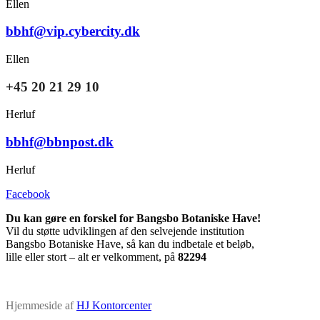
Ellen
bbhf@vip.cybercity.dk
Ellen
+45 20 21 29 10
Herluf
bbhf@bbnpost.dk
Herluf
Facebook
Du kan gøre en forskel for Bangsbo Botaniske Have!
Vil du støtte udviklingen af den selvejende institution
Bangsbo Botaniske Have, så kan du indbetale et beløb,
lille eller stort – alt er velkomment, på
82294
Hjemmeside af
HJ Kontorcenter