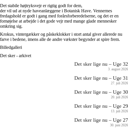
Det stabile højtryksvejr er rigtig godt for dem,
der vil ud at nyde haveanlæggene i Botanisk Have. Vennernes
fredagshold er godt i gang med forårsforberedelserne, og det er en
fornøjelse at arbejde i det gode vejr med mange glade mennesker
omkring sig.
Krokus, vintergækker og påskeklokker i stort antal giver allerede nu
farve i bedene, imens alle de andre vækster begynder at spire frem.
Billedgalleri
Det sker - arkivet
Det sker lige nu – Uge 32
3. august 2026
Det sker lige nu – Uge 31
27. juli 2026
Det sker lige nu – Uge 30
20. juli 2026
Det sker lige nu – Uge 29
13. juli 2026
Det sker lige nu – Uge 27
30. juni 2026