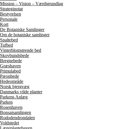
Mission – Vision – Værdigrundlag
Strateginotat
Bestyrelsen
Personale
Kort
De Botaniske Samlinger
Om de botaniske samlinger
Spaltebed
Tufbed
Vinterblomstrende bed
Skovbundsbede
Bregnebede
Græshaven
Primulabed
Pæonbede
Hedeområde
Norsk bjergvæg
Danmarks vilde planter
Parkens Anlæg
Parken
Rosenhaven
Bonsaisamlingen
Rododendrondalen
Voldstedet
Lægeplantehaven