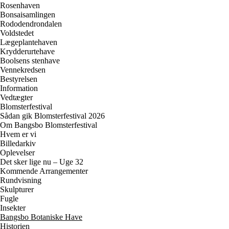
Rosenhaven
Bonsaisamlingen
Rododendrondalen
Voldstedet
Lægeplantehaven
Krydderurtehave
Boolsens stenhave
Vennekredsen
Bestyrelsen
Information
Vedtægter
Blomsterfestival
Sådan gik Blomsterfestival 2026
Om Bangsbo Blomsterfestival
Hvem er vi
Billedarkiv
Oplevelser
Det sker lige nu – Uge 32
Kommende Arrangementer
Rundvisning
Skulpturer
Fugle
Insekter
Bangsbo Botaniske Have
Historien