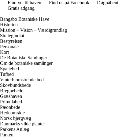
Find vej til haven
Find os på Facebook
Døgnåbent
Gratis adgang
Bangsbo Botaniske Have
Historien
Mission – Vision – Værdigrundlag
Strateginotat
Bestyrelsen
Personale
Kort
De Botaniske Samlinger
Om de botaniske samlinger
Spaltebed
Tufbed
Vinterblomstrende bed
Skovbundsbede
Bregnebede
Græshaven
Primulabed
Pæonbede
Hedeområde
Norsk bjergvæg
Danmarks vilde planter
Parkens Anlæg
Parken