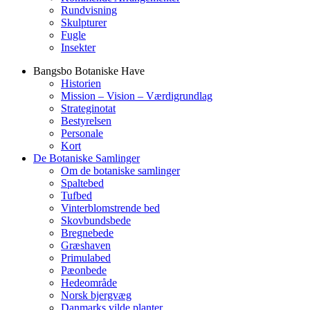
Rundvisning
Skulpturer
Fugle
Insekter
Bangsbo Botaniske Have
Historien
Mission – Vision – Værdigrundlag
Strateginotat
Bestyrelsen
Personale
Kort
De Botaniske Samlinger
Om de botaniske samlinger
Spaltebed
Tufbed
Vinterblomstrende bed
Skovbundsbede
Bregnebede
Græshaven
Primulabed
Pæonbede
Hedeområde
Norsk bjergvæg
Danmarks vilde planter