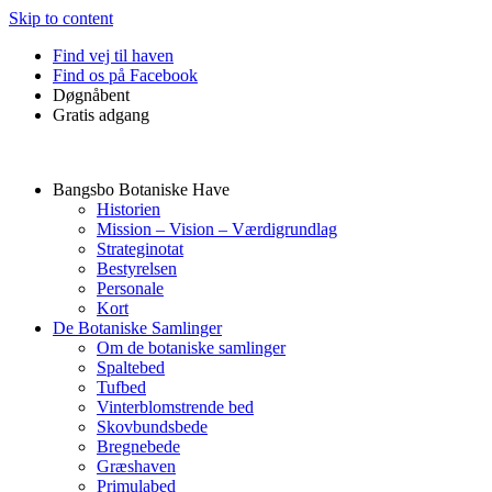
Skip to content
Find vej til haven
Find os på Facebook
Døgnåbent
Gratis adgang
Bangsbo Botaniske Have
Historien
Mission – Vision – Værdigrundlag
Strateginotat
Bestyrelsen
Personale
Kort
De Botaniske Samlinger
Om de botaniske samlinger
Spaltebed
Tufbed
Vinterblomstrende bed
Skovbundsbede
Bregnebede
Græshaven
Primulabed