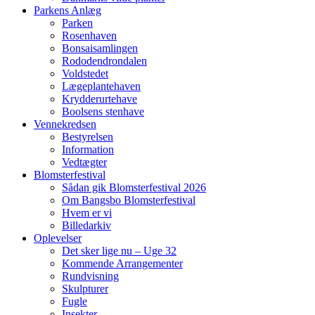
Parkens Anlæg
Parken
Rosenhaven
Bonsaisamlingen
Rododendrondalen
Voldstedet
Lægeplantehaven
Krydderurtehave
Boolsens stenhave
Vennekredsen
Bestyrelsen
Information
Vedtægter
Blomsterfestival
Sådan gik Blomsterfestival 2026
Om Bangsbo Blomsterfestival
Hvem er vi
Billedarkiv
Oplevelser
Det sker lige nu – Uge 32
Kommende Arrangementer
Rundvisning
Skulpturer
Fugle
Insekter