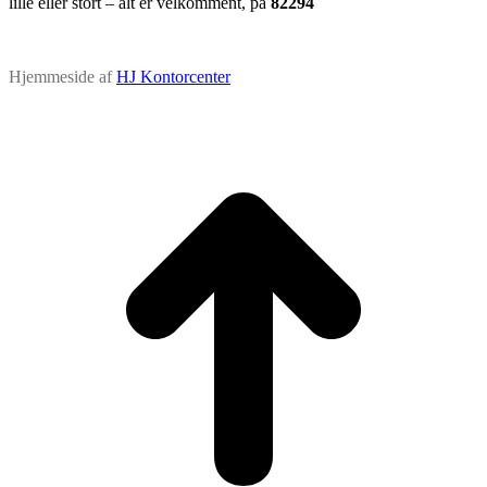
lille eller stort – alt er velkomment, på
82294
Hjemmeside af
HJ Kontorcenter