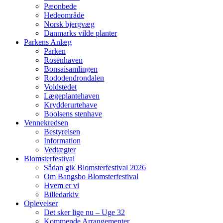
Pæonbede
Hedeområde
Norsk bjergvæg
Danmarks vilde planter
Parkens Anlæg
Parken
Rosenhaven
Bonsaisamlingen
Rododendrondalen
Voldstedet
Lægeplantehaven
Krydderurtehave
Boolsens stenhave
Vennekredsen
Bestyrelsen
Information
Vedtægter
Blomsterfestival
Sådan gik Blomsterfestival 2026
Om Bangsbo Blomsterfestival
Hvem er vi
Billedarkiv
Oplevelser
Det sker lige nu – Uge 32
Kommende Arrangementer