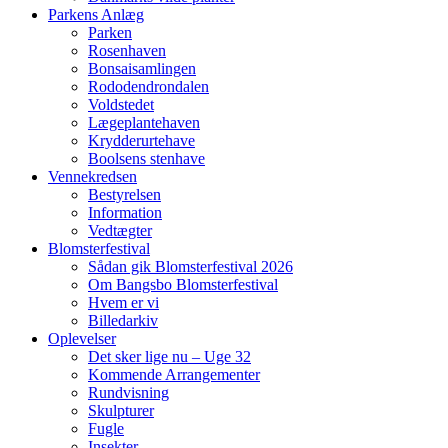
Parkens Anlæg
Parken
Rosenhaven
Bonsaisamlingen
Rododendrondalen
Voldstedet
Lægeplantehaven
Krydderurtehave
Boolsens stenhave
Vennekredsen
Bestyrelsen
Information
Vedtægter
Blomsterfestival
Sådan gik Blomsterfestival 2026
Om Bangsbo Blomsterfestival
Hvem er vi
Billedarkiv
Oplevelser
Det sker lige nu – Uge 32
Kommende Arrangementer
Rundvisning
Skulpturer
Fugle
Insekter