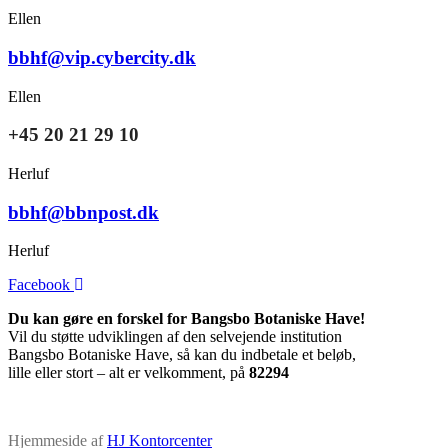
Ellen
bbhf@vip.cybercity.dk
Ellen
+45 20 21 29 10
Herluf
bbhf@bbnpost.dk
Herluf
Facebook
Du kan gøre en forskel for Bangsbo Botaniske Have!
Vil du støtte udviklingen af den selvejende institution
Bangsbo Botaniske Have, så kan du indbetale et beløb,
lille eller stort – alt er velkomment, på
82294
Hjemmeside af
HJ Kontorcenter