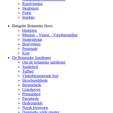
Rundvisning
Skulpturer
Fugle
Insekter
Bangsbo Botaniske Have
Historien
Mission – Vision – Værdigrundlag
Strateginotat
Bestyrelsen
Personale
Kort
De Botaniske Samlinger
Om de botaniske samlinger
Spaltebed
Tufbed
Vinterblomstrende bed
Skovbundsbede
Bregnebede
Græshaven
Primulabed
Pæonbede
Hedeområde
Norsk bjergvæg
Danmarks vilde planter