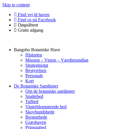
Skip to content
Find vej til haven
Find os på Facebook
Døgnåbent
Gratis adgang
Bangsbo Botaniske Have
Historien
Mission – Vision – Værdigrundlag
Strateginotat
Bestyrelsen
Personale
Kort
De Botaniske Samlinger
Om de botaniske samlinger
Spaltebed
Tufbed
Vinterblomstrende bed
Skovbundsbede
Bregnebede
Græshaven
Primulabed