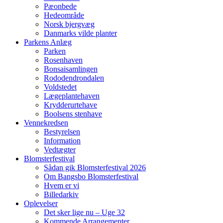
Pæonbede
Hedeområde
Norsk bjergvæg
Danmarks vilde planter
Parkens Anlæg
Parken
Rosenhaven
Bonsaisamlingen
Rododendrondalen
Voldstedet
Lægeplantehaven
Krydderurtehave
Boolsens stenhave
Vennekredsen
Bestyrelsen
Information
Vedtægter
Blomsterfestival
Sådan gik Blomsterfestival 2026
Om Bangsbo Blomsterfestival
Hvem er vi
Billedarkiv
Oplevelser
Det sker lige nu – Uge 32
Kommende Arrangementer