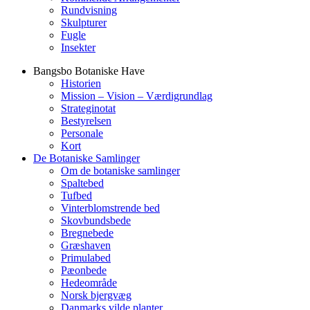
Rundvisning
Skulpturer
Fugle
Insekter
Bangsbo Botaniske Have
Historien
Mission – Vision – Værdigrundlag
Strateginotat
Bestyrelsen
Personale
Kort
De Botaniske Samlinger
Om de botaniske samlinger
Spaltebed
Tufbed
Vinterblomstrende bed
Skovbundsbede
Bregnebede
Græshaven
Primulabed
Pæonbede
Hedeområde
Norsk bjergvæg
Danmarks vilde planter