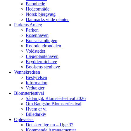
Pæonbede
Hedeområde
Norsk bjergvæg
Danmarks vilde planter
Parkens Anlæg
Parken
Rosenhaven
Bonsaisamlingen
Rododendrondalen
Voldstedet
Lægeplantehaven
Krydderurtehave
Boolsens stenhave
Vennekredsen
Bestyrelsen
Information
Vedtægter
Blomsterfestival
Sådan gik Blomsterfestival 2026
Om Bangsbo Blomsterfestival
Hvem er vi
Billedarkiv
Oplevelser
Det sker lige nu – Uge 32
Kommende Arrangementer