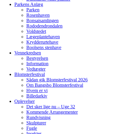
Parkens Anlæg
Parken
Rosenhaven
Bonsaisamlingen
Rododendrondalen
Voldstedet
Lægeplantehaven
Krydderurtehave
Boolsens stenhave
Vennekredsen
Bestyrelsen
Information
Vedtægter
Blomsterfestival
Sådan gik Blomsterfestival 2026
Om Bangsbo Blomsterfestival
Hvem er vi
Billedarkiv
Oplevelser
Det sker lige nu – Uge 32
Kommende Arrangementer
Rundvisning
Skulpturer
Fugle
Insekter