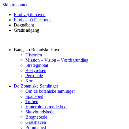
Skip to content
Find vej til haven
Find os på Facebook
Døgnåbent
Gratis adgang
Bangsbo Botaniske Have
Historien
Mission – Vision – Værdigrundlag
Strateginotat
Bestyrelsen
Personale
Kort
De Botaniske Samlinger
Om de botaniske samlinger
Spaltebed
Tufbed
Vinterblomstrende bed
Skovbundsbede
Bregnebede
Græshaven
Primulabed