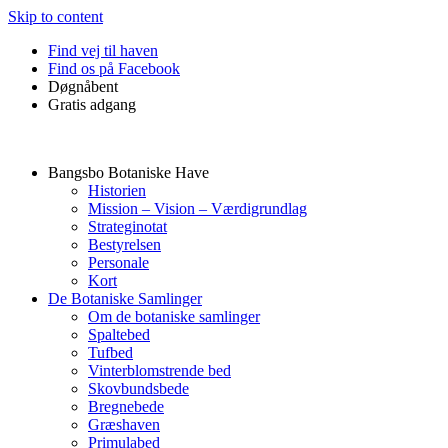
Skip to content
Find vej til haven
Find os på Facebook
Døgnåbent
Gratis adgang
Bangsbo Botaniske Have
Historien
Mission – Vision – Værdigrundlag
Strateginotat
Bestyrelsen
Personale
Kort
De Botaniske Samlinger
Om de botaniske samlinger
Spaltebed
Tufbed
Vinterblomstrende bed
Skovbundsbede
Bregnebede
Græshaven
Primulabed