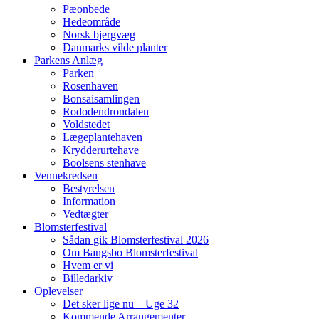
Pæonbede
Hedeområde
Norsk bjergvæg
Danmarks vilde planter
Parkens Anlæg
Parken
Rosenhaven
Bonsaisamlingen
Rododendrondalen
Voldstedet
Lægeplantehaven
Krydderurtehave
Boolsens stenhave
Vennekredsen
Bestyrelsen
Information
Vedtægter
Blomsterfestival
Sådan gik Blomsterfestival 2026
Om Bangsbo Blomsterfestival
Hvem er vi
Billedarkiv
Oplevelser
Det sker lige nu – Uge 32
Kommende Arrangementer