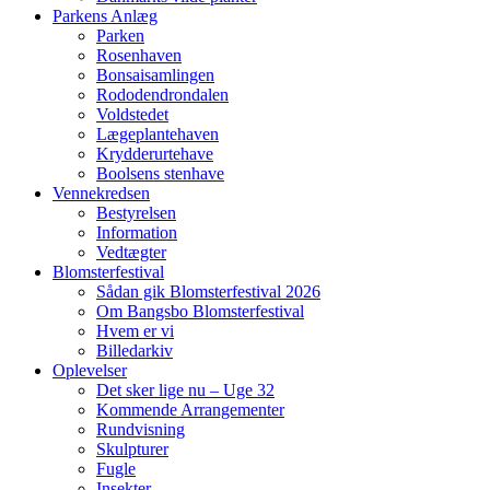
Parkens Anlæg
Parken
Rosenhaven
Bonsaisamlingen
Rododendrondalen
Voldstedet
Lægeplantehaven
Krydderurtehave
Boolsens stenhave
Vennekredsen
Bestyrelsen
Information
Vedtægter
Blomsterfestival
Sådan gik Blomsterfestival 2026
Om Bangsbo Blomsterfestival
Hvem er vi
Billedarkiv
Oplevelser
Det sker lige nu – Uge 32
Kommende Arrangementer
Rundvisning
Skulpturer
Fugle
Insekter