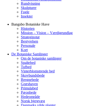
Rundvisning
Skulpturer
Fugle
Insekter
Bangsbo Botaniske Have
Historien
Mission – Vision – Værdigrundlag
Strateginotat
Bestyrelsen
Personale
Kort
De Botaniske Samlinger
Om de botaniske samlinger
Spaltebed
Tufbed
Vinterblomstrende bed
Skovbundsbede
Bregnebede
Græshaven
Primulabed
Pæonbede
Hedeområde
Norsk bjergvæg
Danmarks vilde planter