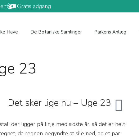
ent
Gratis adgang
ske Have
De Botaniske Samlinger
Parkens Anlæg
Uge 23
Det sker lige nu – Uge 23
l, der ligger på linje med sidste år, så det er helt
beregnet, da regnen begyndte at sile ned, og et par