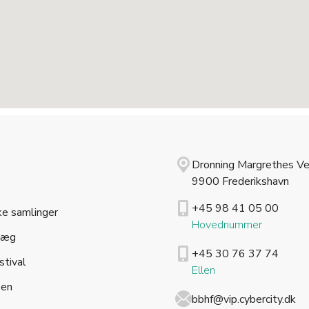
Dronning Margrethes Ve
9900 Frederikshavn
+45 98 41 05 00
ke samlinger
Hovednummer
læg
+45 30 76 37 74
stival
Ellen
sen
bbhf@vip.cybercity.dk