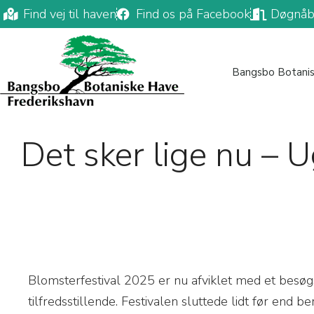
Find vej til haven
Find os på Facebook
Døgnåb
Bangsbo Botani
Det sker lige nu – 
Blomsterfestival 2025 er nu afviklet med et besøgsta
tilfredsstillende. Festivalen sluttede lidt før end 