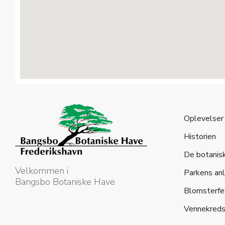
Oplevelser
Historien
De botanis
Velkommen i
Parkens an
Bangsbo Botaniske Have
Blomsterfe
Vennekred