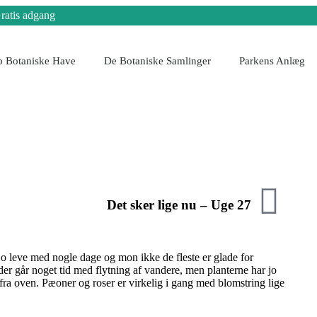
ratis adgang
 Botaniske Have
De Botaniske Samlinger
Parkens Anlæg
Det sker lige nu – Uge 27
o leve med nogle dage og mon ikke de fleste er glade for
der går noget tid med flytning af vandere, men planterne har jo
t fra oven. Pæoner og roser er virkelig i gang med blomstring lige