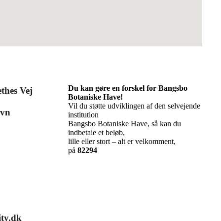
Du kan gøre en forskel for Bangsbo
thes Vej
Botaniske Have!
Vil du støtte udviklingen af den selvejende
avn
institution
Bangsbo Botaniske Have, så kan du
indbetale et beløb,
lille eller stort – alt er velkomment,
på
82294
ty.dk