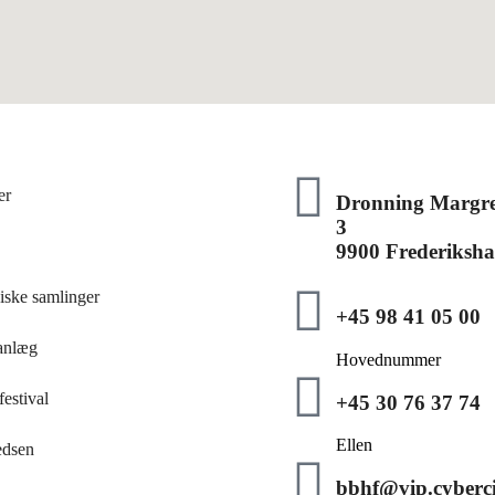
er
Dronning Margre
3
9900 Frederiksh
iske samlinger
+45 98 41 05 00
anlæg
Hovednummer
estival
+45 30 76 37 74
Ellen
edsen
bbhf@vip.cyberci