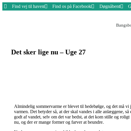
Find vej til haven
Find os på Facebook
Døgnåbent
G
Bangsbo
Det sker lige nu – Uge 27
Almindelig sommervarme er blevet til hedebølge, og det må vi j
varmen. Det betyder så, at der skal vandes i alle anlæggene, så 
godt af vandet, selv om det var bedst, at det kom stille og rolig
nu, og der er mange former og farver at beundre.