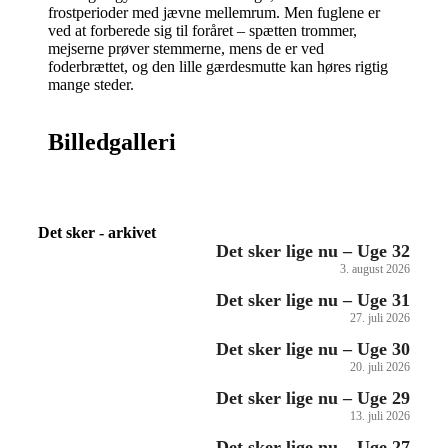
frostperioder med jævne mellemrum. Men fuglene er
ved at forberede sig til foråret – spætten trommer,
mejserne prøver stemmerne, mens de er ved
foderbrættet, og den lille gærdesmutte kan høres rigtig
mange steder.
Billedgalleri
Det sker - arkivet
Det sker lige nu – Uge 32
3. august 2026
Det sker lige nu – Uge 31
27. juli 2026
Det sker lige nu – Uge 30
20. juli 2026
Det sker lige nu – Uge 29
13. juli 2026
Det sker lige nu – Uge 27