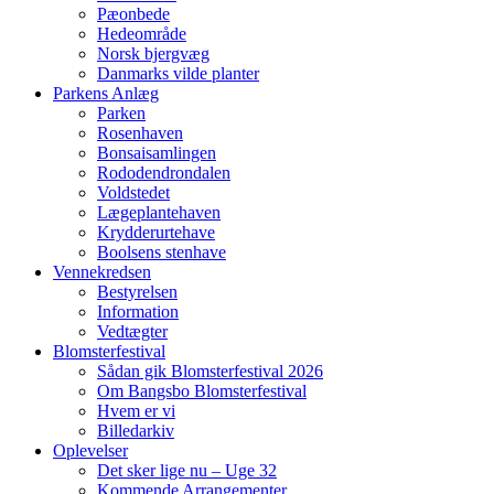
Pæonbede
Hedeområde
Norsk bjergvæg
Danmarks vilde planter
Parkens Anlæg
Parken
Rosenhaven
Bonsaisamlingen
Rododendrondalen
Voldstedet
Lægeplantehaven
Krydderurtehave
Boolsens stenhave
Vennekredsen
Bestyrelsen
Information
Vedtægter
Blomsterfestival
Sådan gik Blomsterfestival 2026
Om Bangsbo Blomsterfestival
Hvem er vi
Billedarkiv
Oplevelser
Det sker lige nu – Uge 32
Kommende Arrangementer