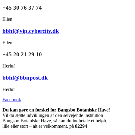
+45 30 76 37 74
Ellen
bbhf@vip.cybercity.dk
Ellen
+45 20 21 29 10
Herluf
bbhf@bbnpost.dk
Herluf
Facebook
Du kan gøre en forskel for Bangsbo Botaniske Have!
Vil du støtte udviklingen af den selvejende institution
Bangsbo Botaniske Have, så kan du indbetale et beløb,
lille eller stort – alt er velkomment, på
82294