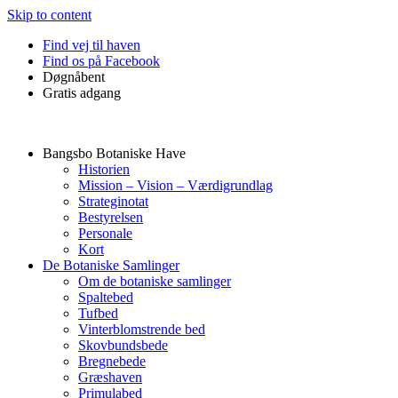
Skip to content
Find vej til haven
Find os på Facebook
Døgnåbent
Gratis adgang
Bangsbo Botaniske Have
Historien
Mission – Vision – Værdigrundlag
Strateginotat
Bestyrelsen
Personale
Kort
De Botaniske Samlinger
Om de botaniske samlinger
Spaltebed
Tufbed
Vinterblomstrende bed
Skovbundsbede
Bregnebede
Græshaven
Primulabed