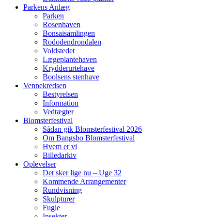
Parkens Anlæg
Parken
Rosenhaven
Bonsaisamlingen
Rododendrondalen
Voldstedet
Lægeplantehaven
Krydderurtehave
Boolsens stenhave
Vennekredsen
Bestyrelsen
Information
Vedtægter
Blomsterfestival
Sådan gik Blomsterfestival 2026
Om Bangsbo Blomsterfestival
Hvem er vi
Billedarkiv
Oplevelser
Det sker lige nu – Uge 32
Kommende Arrangementer
Rundvisning
Skulpturer
Fugle
Insekter