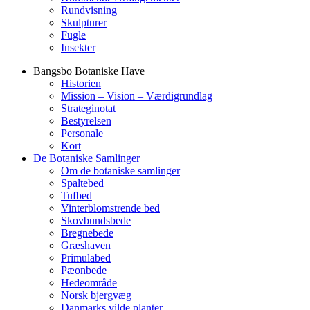
Rundvisning
Skulpturer
Fugle
Insekter
Bangsbo Botaniske Have
Historien
Mission – Vision – Værdigrundlag
Strateginotat
Bestyrelsen
Personale
Kort
De Botaniske Samlinger
Om de botaniske samlinger
Spaltebed
Tufbed
Vinterblomstrende bed
Skovbundsbede
Bregnebede
Græshaven
Primulabed
Pæonbede
Hedeområde
Norsk bjergvæg
Danmarks vilde planter