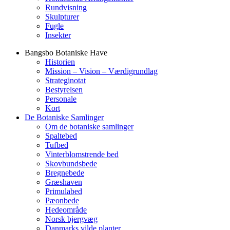
Rundvisning
Skulpturer
Fugle
Insekter
Bangsbo Botaniske Have
Historien
Mission – Vision – Værdigrundlag
Strateginotat
Bestyrelsen
Personale
Kort
De Botaniske Samlinger
Om de botaniske samlinger
Spaltebed
Tufbed
Vinterblomstrende bed
Skovbundsbede
Bregnebede
Græshaven
Primulabed
Pæonbede
Hedeområde
Norsk bjergvæg
Danmarks vilde planter