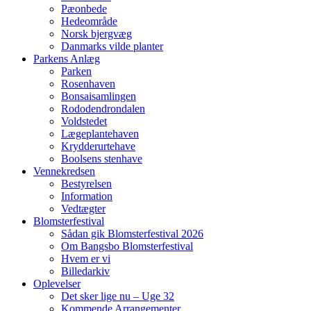
Pæonbede
Hedeområde
Norsk bjergvæg
Danmarks vilde planter
Parkens Anlæg
Parken
Rosenhaven
Bonsaisamlingen
Rododendrondalen
Voldstedet
Lægeplantehaven
Krydderurtehave
Boolsens stenhave
Vennekredsen
Bestyrelsen
Information
Vedtægter
Blomsterfestival
Sådan gik Blomsterfestival 2026
Om Bangsbo Blomsterfestival
Hvem er vi
Billedarkiv
Oplevelser
Det sker lige nu – Uge 32
Kommende Arrangementer