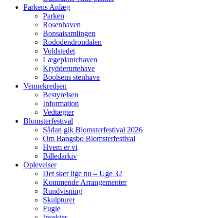
Parkens Anlæg
Parken
Rosenhaven
Bonsaisamlingen
Rododendrondalen
Voldstedet
Lægeplantehaven
Krydderurtehave
Boolsens stenhave
Vennekredsen
Bestyrelsen
Information
Vedtægter
Blomsterfestival
Sådan gik Blomsterfestival 2026
Om Bangsbo Blomsterfestival
Hvem er vi
Billedarkiv
Oplevelser
Det sker lige nu – Uge 32
Kommende Arrangementer
Rundvisning
Skulpturer
Fugle
Insekter