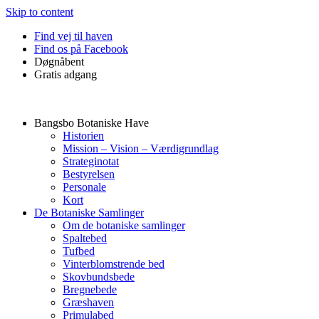
Skip to content
Find vej til haven
Find os på Facebook
Døgnåbent
Gratis adgang
Bangsbo Botaniske Have
Historien
Mission – Vision – Værdigrundlag
Strateginotat
Bestyrelsen
Personale
Kort
De Botaniske Samlinger
Om de botaniske samlinger
Spaltebed
Tufbed
Vinterblomstrende bed
Skovbundsbede
Bregnebede
Græshaven
Primulabed