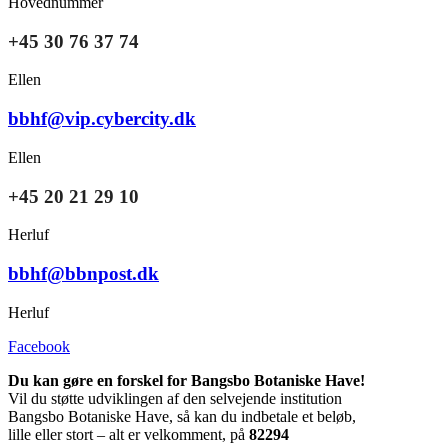
Hovednummer
+45 30 76 37 74
Ellen
bbhf@vip.cybercity.dk
Ellen
+45 20 21 29 10
Herluf
bbhf@bbnpost.dk
Herluf
Facebook
Du kan gøre en forskel for Bangsbo Botaniske Have!
Vil du støtte udviklingen af den selvejende institution
Bangsbo Botaniske Have, så kan du indbetale et beløb,
lille eller stort – alt er velkomment, på
82294