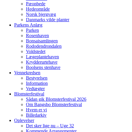
Pæonbede
Hedeområde
Norsk bjergvæg
Danmarks vilde planter
Parkens Anlæg
Parken
Rosenhaven
Bonsaisamlingen
Rododendrondalen
Voldstedet
Lægeplantehaven
Krydderurtehave
Boolsens stenhave
Vennekredsen
Bestyrelsen
Information
Vedtægter
Blomsterfestival
Sådan gik Blomsterfestival 2026
Om Bangsbo Blomsterfestival
Hvem er vi
Billedarkiv
Oplevelser
Det sker lige nu – Uge 32
Kommende Arrangementer