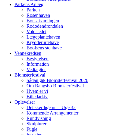
Parkens Anlæg
Parken
Rosenhaven
Bonsaisamlingen
Rododendrondalen
Voldstedet
Lægeplantehaven
Krydderurtehave
Boolsens stenhave
Vennekredsen
Bestyrelsen
Information
Vedtægter
Blomsterfestival
Sådan gik Blomsterfestival 2026
Om Bangsbo Blomsterfestival
Hvem er vi
Billedarkiv
Oplevelser
Det sker lige nu – Uge 32
Kommende Arrangementer
Rundvisning
Skulpturer
Fugle
Insekter