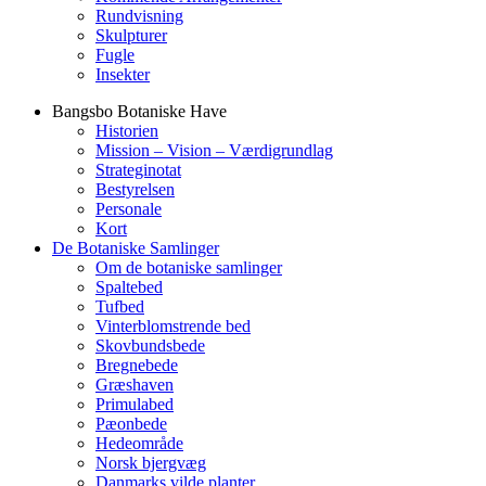
Rundvisning
Skulpturer
Fugle
Insekter
Bangsbo Botaniske Have
Historien
Mission – Vision – Værdigrundlag
Strateginotat
Bestyrelsen
Personale
Kort
De Botaniske Samlinger
Om de botaniske samlinger
Spaltebed
Tufbed
Vinterblomstrende bed
Skovbundsbede
Bregnebede
Græshaven
Primulabed
Pæonbede
Hedeområde
Norsk bjergvæg
Danmarks vilde planter