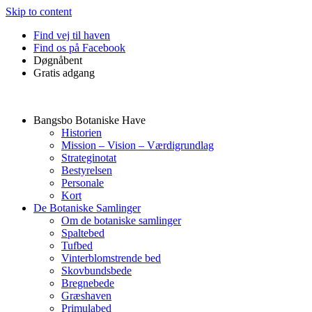
Skip to content
Find vej til haven
Find os på Facebook
Døgnåbent
Gratis adgang
Bangsbo Botaniske Have
Historien
Mission – Vision – Værdigrundlag
Strateginotat
Bestyrelsen
Personale
Kort
De Botaniske Samlinger
Om de botaniske samlinger
Spaltebed
Tufbed
Vinterblomstrende bed
Skovbundsbede
Bregnebede
Græshaven
Primulabed