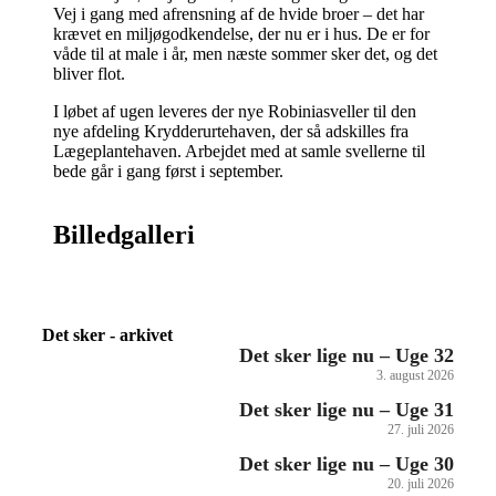
Vej i gang med afrensning af de hvide broer – det har
krævet en miljøgodkendelse, der nu er i hus. De er for
våde til at male i år, men næste sommer sker det, og det
bliver flot.
I løbet af ugen leveres der nye Robiniasveller til den
nye afdeling Krydderurtehaven, der så adskilles fra
Lægeplantehaven. Arbejdet med at samle svellerne til
bede går i gang først i september.
Billedgalleri
Det sker - arkivet
Det sker lige nu – Uge 32
3. august 2026
Det sker lige nu – Uge 31
27. juli 2026
Det sker lige nu – Uge 30
20. juli 2026