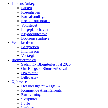
Parkens Anlæg
Parken
Rosenhaven
Bonsaisamlingen
Rododendrondalen
Voldstedet
Lægeplantehaven
Krydderurtehave
Boolsens stenhave
Vennekredsen
Bestyrelsen
Information
Vedtægter
Blomsterfestival
Sådan gik Blomsterfestival 2026
Om Bangsbo Blomsterfestival
Hvem er vi
Billedarkiv
Oplevelser
Det sker lige nu – Uge 32
Kommende Arrangementer
Rundvisning
Skulpturer
Fugle
Insekter