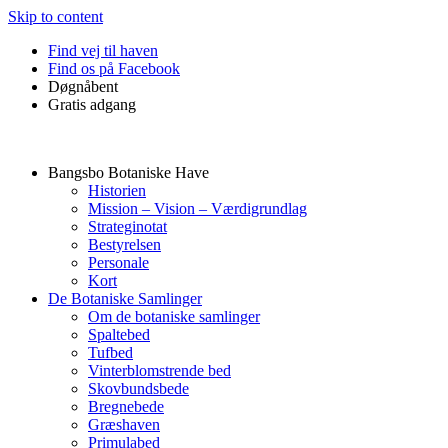
Skip to content
Find vej til haven
Find os på Facebook
Døgnåbent
Gratis adgang
Bangsbo Botaniske Have
Historien
Mission – Vision – Værdigrundlag
Strateginotat
Bestyrelsen
Personale
Kort
De Botaniske Samlinger
Om de botaniske samlinger
Spaltebed
Tufbed
Vinterblomstrende bed
Skovbundsbede
Bregnebede
Græshaven
Primulabed