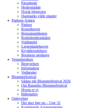
Pæonbede
Hedeområde
Norsk bjergvæg
Danmarks vilde planter
Parkens Anlæg
Parken
Rosenhaven
Bonsaisamlingen
Rododendrondalen
Voldstedet
Lægeplantehaven
Krydderurtehave
Boolsens stenhave
Vennekredsen
Bestyrelsen
Information
Vedtægter
Blomsterfestival
Sådan gik Blomsterfestival 2026
Om Bangsbo Blomsterfestival
Hvem er vi
Billedarkiv
Oplevelser
Det sker lige nu – Uge 32
Kommende Arrangementer