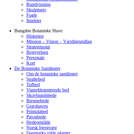
Rundvisning
Skulpturer
Fugle
Insekter
Bangsbo Botaniske Have
Historien
Mission – Vision – Værdigrundlag
Strateginotat
Bestyrelsen
Personale
Kort
De Botaniske Samlinger
Om de botaniske samlinger
Spaltebed
Tufbed
Vinterblomstrende bed
Skovbundsbede
Bregnebede
Græshaven
Primulabed
Pæonbede
Hedeområde
Norsk bjergvæg
Danmarks vilde planter