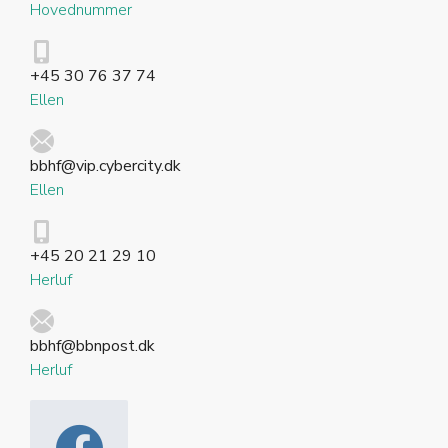
Hovednummer
+45 30 76 37 74
Ellen
bbhf@vip.cybercity.dk
Ellen
+45 20 21 29 10
Herluf
bbhf@bbnpost.dk
Herluf