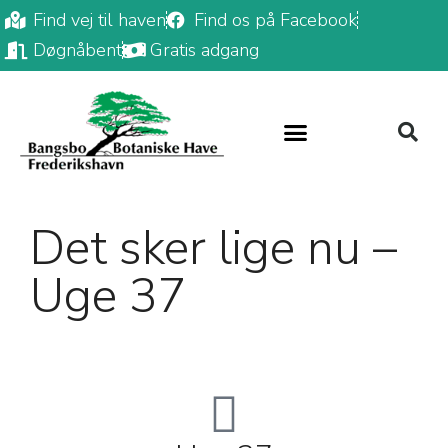
Find vej til haven
Find os på Facebook
Døgnåbent
Gratis adgang
Det sker lige nu –
Uge 37