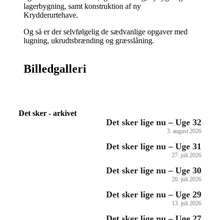
lagerbygning, samt konstruktion af ny
Krydderurtehave.
Og så er der selvfølgelig de sædvanlige opgaver med
lugning, ukrudtsbrænding og græsslåning.
Billedgalleri
Det sker - arkivet
Det sker lige nu – Uge 32
3. august 2026
Det sker lige nu – Uge 31
27. juli 2026
Det sker lige nu – Uge 30
20. juli 2026
Det sker lige nu – Uge 29
13. juli 2026
Det sker lige nu – Uge 27