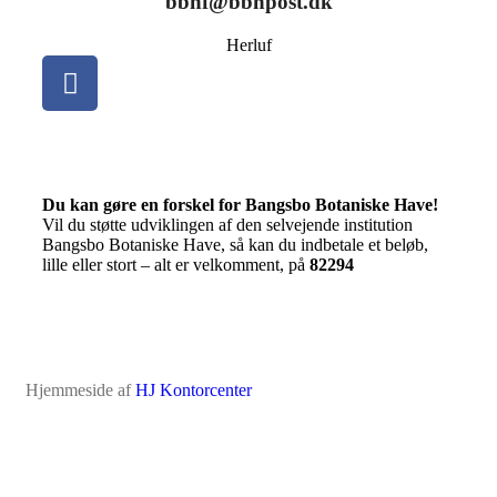
bbhf@bbnpost.dk
Herluf
Du kan gøre en forskel for Bangsbo Botaniske Have!
Vil du støtte udviklingen af den selvejende institution
Bangsbo Botaniske Have, så kan du indbetale et beløb,
lille eller stort – alt er velkomment, på
82294
Hjemmeside af
HJ Kontorcenter