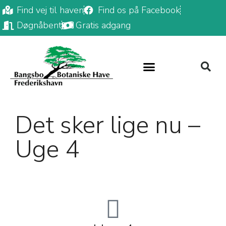
Find vej til haven
Find os på Facebook
Døgnåbent
Gratis adgang
Det sker lige nu –
Uge 4