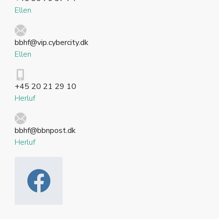
Ellen
bbhf@vip.cybercity.dk
Ellen
+45 20 21 29 10
Herluf
bbhf@bbnpost.dk
Herluf