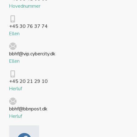
Hovednummer
+45 30 76 37 74
Ellen
bbhf@vip.cybercity.dk
Ellen
+45 20 21 29 10
Herluf
bbhf@bbnpost.dk
Herluf