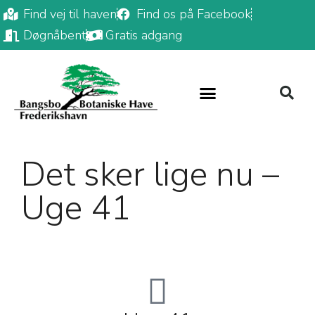
Find vej til haven
Find os på Facebook
Døgnåbent
Gratis adgang
Det sker lige nu –
Uge 41