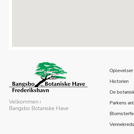
Oplevelser
Historien
De botanis
Velkommen i
Parkens an
Bangsbo Botaniske Have
Blomsterfe
Vennekred