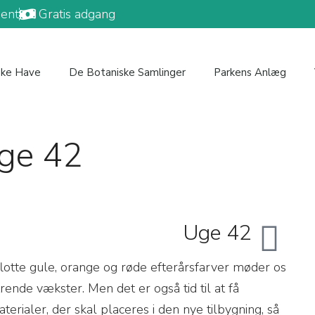
ent
Gratis adgang
ske Have
De Botaniske Samlinger
Parkens Anlæg
Uge 42
Uge 42
 flotte gule, orange og røde efterårsfarver møder os
ende vækster. Men det er også tid til at få
erialer, der skal placeres i den nye tilbygning, så