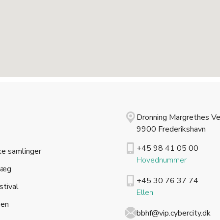
Dronning Margrethes Ve
9900 Frederikshavn
+45 98 41 05 00
ke samlinger
Hovednummer
læg
+45 30 76 37 74
stival
Ellen
sen
bbhf@vip.cybercity.dk