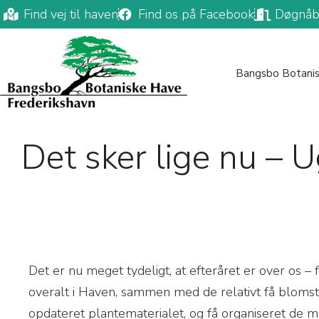
Find vej til haven
Find os på Facebook
Døgnåb
Bangsbo Botani
Det sker lige nu – 
D
et er nu meget tydeligt, at efteråret er over os –
overalt i Haven, sammen med de relativt få blomstr
opdateret plantematerialet, og få organiseret de mat