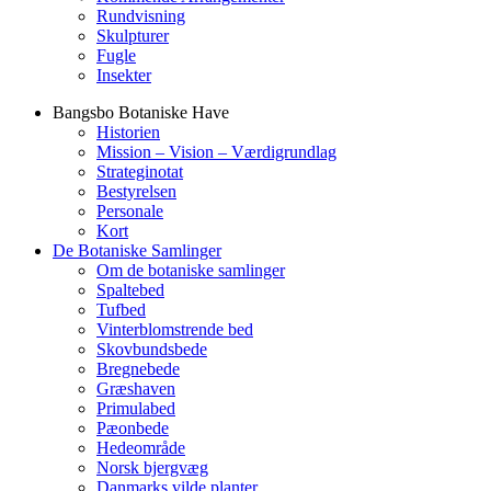
Rundvisning
Skulpturer
Fugle
Insekter
Bangsbo Botaniske Have
Historien
Mission – Vision – Værdigrundlag
Strateginotat
Bestyrelsen
Personale
Kort
De Botaniske Samlinger
Om de botaniske samlinger
Spaltebed
Tufbed
Vinterblomstrende bed
Skovbundsbede
Bregnebede
Græshaven
Primulabed
Pæonbede
Hedeområde
Norsk bjergvæg
Danmarks vilde planter