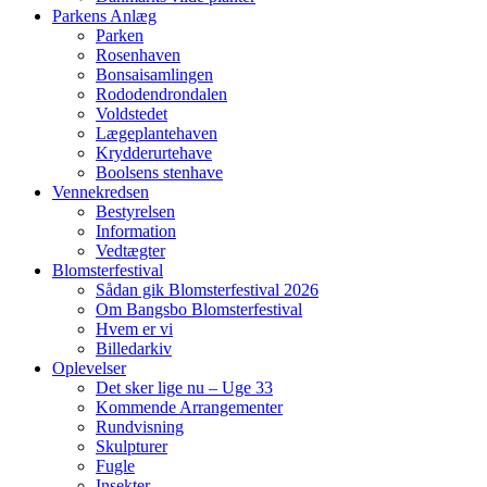
Parkens Anlæg
Parken
Rosenhaven
Bonsaisamlingen
Rododendrondalen
Voldstedet
Lægeplantehaven
Krydderurtehave
Boolsens stenhave
Vennekredsen
Bestyrelsen
Information
Vedtægter
Blomsterfestival
Sådan gik Blomsterfestival 2026
Om Bangsbo Blomsterfestival
Hvem er vi
Billedarkiv
Oplevelser
Det sker lige nu – Uge 33
Kommende Arrangementer
Rundvisning
Skulpturer
Fugle
Insekter