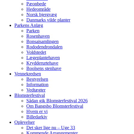
Pæonbede
Hedeområde
Norsk bjergvæg
Danmarks vilde planter
Parkens Anlæg
Parken
Rosenhaven
Bonsaisamlingen
Rododendrondalen
Voldstedet
Lægeplantehaven
Krydderurtehave
Boolsens stenhave
Vennekredsen
Bestyrelsen
Information
Vedtægter
Blomsterfestival
Sådan gik Blomsterfestival 2026
Om Bangsbo Blomsterfestival
Hvem er vi
Billedarkiv
Oplevelser
Det sker lige nu – Uge 33
Kommende Arrangementer