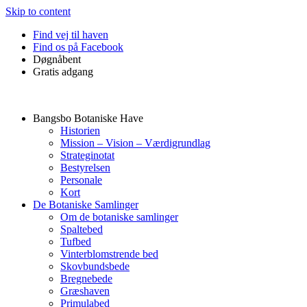
Skip to content
Find vej til haven
Find os på Facebook
Døgnåbent
Gratis adgang
Bangsbo Botaniske Have
Historien
Mission – Vision – Værdigrundlag
Strateginotat
Bestyrelsen
Personale
Kort
De Botaniske Samlinger
Om de botaniske samlinger
Spaltebed
Tufbed
Vinterblomstrende bed
Skovbundsbede
Bregnebede
Græshaven
Primulabed