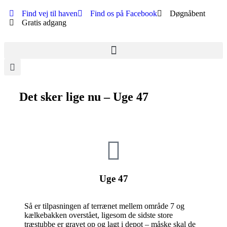
Find vej til haven
Find os på Facebook
Døgnåbent
Gratis adgang
Det sker lige nu – Uge 47
Uge 47
Så er tilpasningen af terrænet mellem område 7 og
kælkebakken overstået, ligesom de sidste store
træstubbe er gravet op og lagt i depot – måske skal de