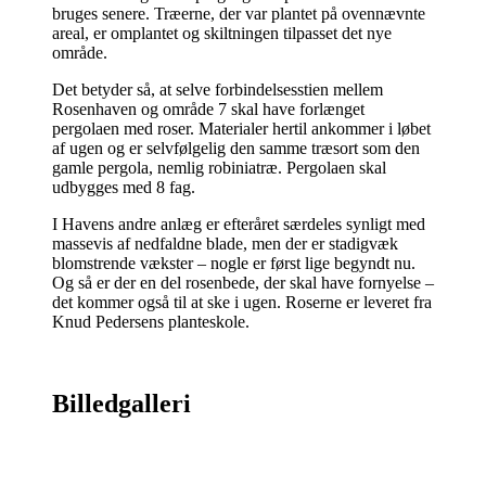
bruges senere. Træerne, der var plantet på ovennævnte
areal, er omplantet og skiltningen tilpasset det nye
område.
Det betyder så, at selve forbindelsesstien mellem
Rosenhaven og område 7 skal have forlænget
pergolaen med roser. Materialer hertil ankommer i løbet
af ugen og er selvfølgelig den samme træsort som den
gamle pergola, nemlig robiniatræ. Pergolaen skal
udbygges med 8 fag.
I Havens andre anlæg er efteråret særdeles synligt med
massevis af nedfaldne blade, men der er stadigvæk
blomstrende vækster – nogle er først lige begyndt nu.
Og så er der en del rosenbede, der skal have fornyelse –
det kommer også til at ske i ugen. Roserne er leveret fra
Knud Pedersens planteskole.
Billedgalleri