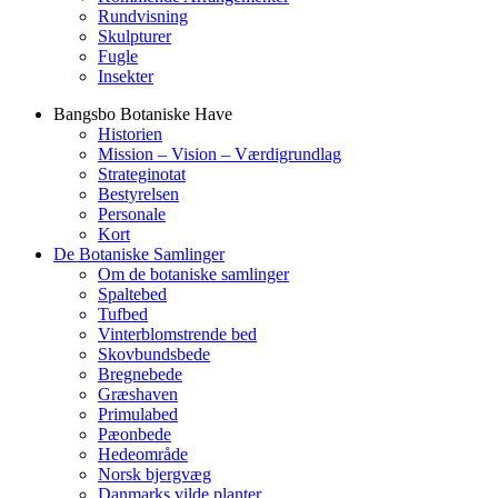
Rundvisning
Skulpturer
Fugle
Insekter
Bangsbo Botaniske Have
Historien
Mission – Vision – Værdigrundlag
Strateginotat
Bestyrelsen
Personale
Kort
De Botaniske Samlinger
Om de botaniske samlinger
Spaltebed
Tufbed
Vinterblomstrende bed
Skovbundsbede
Bregnebede
Græshaven
Primulabed
Pæonbede
Hedeområde
Norsk bjergvæg
Danmarks vilde planter