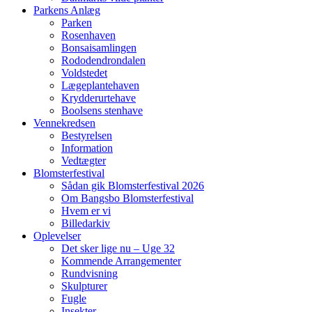
Parkens Anlæg
Parken
Rosenhaven
Bonsaisamlingen
Rododendrondalen
Voldstedet
Lægeplantehaven
Krydderurtehave
Boolsens stenhave
Vennekredsen
Bestyrelsen
Information
Vedtægter
Blomsterfestival
Sådan gik Blomsterfestival 2026
Om Bangsbo Blomsterfestival
Hvem er vi
Billedarkiv
Oplevelser
Det sker lige nu – Uge 32
Kommende Arrangementer
Rundvisning
Skulpturer
Fugle
Insekter