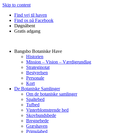
Skip to content
Find vej til haven
Find os på Facebook
Døgnåbent
Gratis adgang
Bangsbo Botaniske Have
Historien
Mission – Vision – Værdigrundlag
Strateginotat
Bestyrelsen
Personale
Kort
De Botaniske Samlinger
Om de botaniske samlinger
Spaltebed
Tufbed
Vinterblomstrende bed
Skovbundsbede
Bregnebede
Græshaven
Primulabed