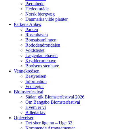
Pæonbede
Hedeområde
Norsk bjergvæg
Danmarks vilde planter
Parkens Anlæg
Parken
Rosenhaven
Bonsaisamlingen
Rododendrondalen
Voldstedet
Lægeplantehaven
Krydderurtehave
Boolsens stenhave
Vennekredsen
Bestyrelsen
Information
Vedtægter
Blomsterfestival
Sådan gik Blomsterfestival 2026
Om Bangsbo Blomsterfestival
Hvem er vi
Billedarkiv
Oplevelser
Det sker lige nu – Uge 32
Kommende Arrangementer