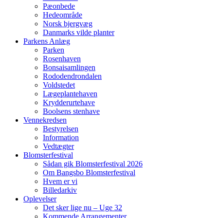
Pæonbede
Hedeområde
Norsk bjergvæg
Danmarks vilde planter
Parkens Anlæg
Parken
Rosenhaven
Bonsaisamlingen
Rododendrondalen
Voldstedet
Lægeplantehaven
Krydderurtehave
Boolsens stenhave
Vennekredsen
Bestyrelsen
Information
Vedtægter
Blomsterfestival
Sådan gik Blomsterfestival 2026
Om Bangsbo Blomsterfestival
Hvem er vi
Billedarkiv
Oplevelser
Det sker lige nu – Uge 32
Kommende Arrangementer