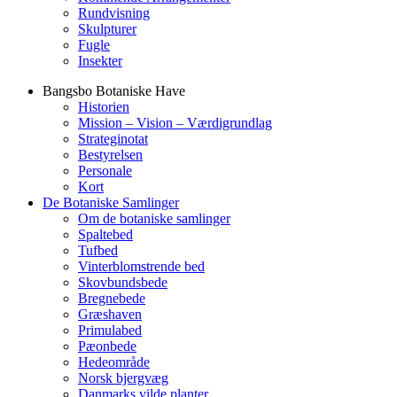
Rundvisning
Skulpturer
Fugle
Insekter
Bangsbo Botaniske Have
Historien
Mission – Vision – Værdigrundlag
Strateginotat
Bestyrelsen
Personale
Kort
De Botaniske Samlinger
Om de botaniske samlinger
Spaltebed
Tufbed
Vinterblomstrende bed
Skovbundsbede
Bregnebede
Græshaven
Primulabed
Pæonbede
Hedeområde
Norsk bjergvæg
Danmarks vilde planter