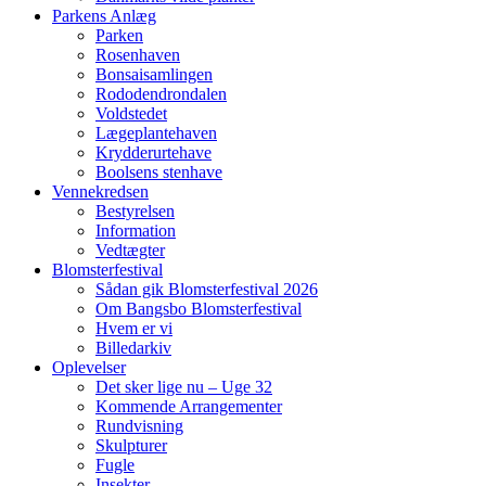
Parkens Anlæg
Parken
Rosenhaven
Bonsaisamlingen
Rododendrondalen
Voldstedet
Lægeplantehaven
Krydderurtehave
Boolsens stenhave
Vennekredsen
Bestyrelsen
Information
Vedtægter
Blomsterfestival
Sådan gik Blomsterfestival 2026
Om Bangsbo Blomsterfestival
Hvem er vi
Billedarkiv
Oplevelser
Det sker lige nu – Uge 32
Kommende Arrangementer
Rundvisning
Skulpturer
Fugle
Insekter