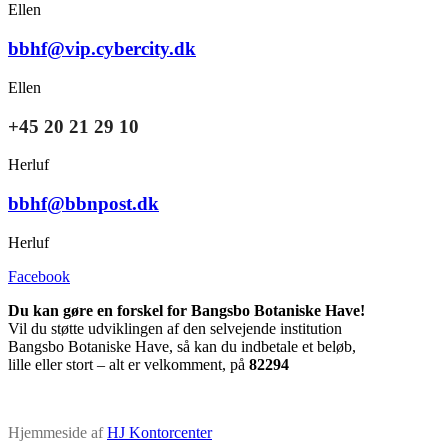
Ellen
bbhf@vip.cybercity.dk
Ellen
+45 20 21 29 10
Herluf
bbhf@bbnpost.dk
Herluf
Facebook
Du kan gøre en forskel for Bangsbo Botaniske Have!
Vil du støtte udviklingen af den selvejende institution
Bangsbo Botaniske Have, så kan du indbetale et beløb,
lille eller stort – alt er velkomment, på
82294
Hjemmeside af
HJ Kontorcenter