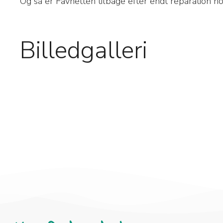
Og så er Favnetten tilbage efter endt reparation ho
Billedgalleri