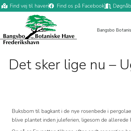
Find vej til haven
Find os på Facebook
Døgnåb
Bangsbo Botani
Det sker lige nu – 
B
uksbom til bagkant i de nye rosenbede i pergolae
blive plantet inden juleferien, ligesom de allerede