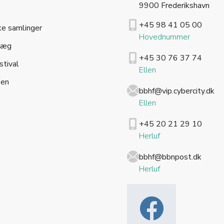
9900 Frederikshavn
+45 98 41 05 00
ke samlinger
Hovednummer
læg
+45 30 76 37 74
stival
Ellen
sen
bbhf@vip.cybercity.dk
Ellen
+45 20 21 29 10
Herluf
bbhf@bbnpost.dk
Herluf