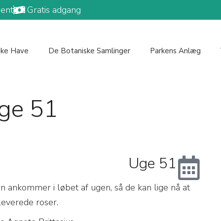
ent
Gratis adgang
ske Have
De Botaniske Samlinger
Parkens Anlæg
Uge 51
Uge 51
n ankommer i løbet af ugen, så de kan lige nå at
 leverede roser.