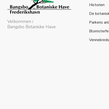
Historien
De botanis
Velkommen i
Parkens an
Bangsbo Botaniske Have
Blomsterfe
Vennekred