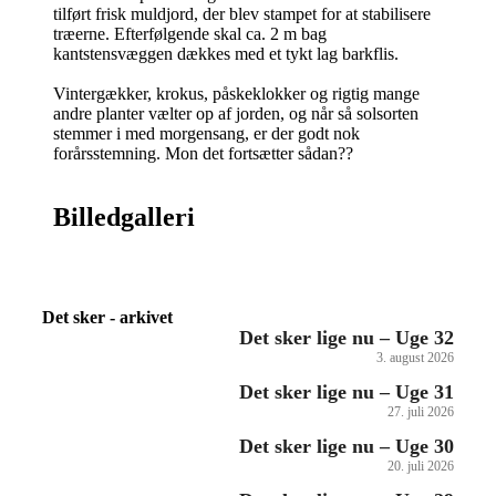
tilført frisk muldjord, der blev stampet for at stabilisere
træerne. Efterfølgende skal ca. 2 m bag
kantstensvæggen dækkes med et tykt lag barkflis.
Vintergækker, krokus, påskeklokker og rigtig mange
andre planter vælter op af jorden, og når så solsorten
stemmer i med morgensang, er der godt nok
forårsstemning. Mon det fortsætter sådan??
Billedgalleri
Det sker - arkivet
Det sker lige nu – Uge 32
3. august 2026
Det sker lige nu – Uge 31
27. juli 2026
Det sker lige nu – Uge 30
20. juli 2026