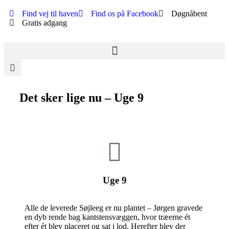
Find vej til haven
Find os på Facebook
Døgnåbent
Gratis adgang
Det sker lige nu – Uge 9
Uge 9
Alle de leverede Søjleeg er nu plantet – Jørgen gravede
en dyb rende bag kantstensvæggen, hvor træerne ét
efter ét blev placeret og sat i lod. Herefter blev der