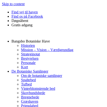
Skip to content
Find vej til haven
Find os på Facebook
Døgnåbent
Gratis adgang
Bangsbo Botaniske Have
Historien
Mission – Vision – Værdigrundlag
Strateginotat
Bestyrelsen
Personale
Kort
De Botaniske Samlinger
Om de botaniske samlinger
Spaltebed
Tufbed
Vinterblomstrende bed
Skovbundsbede
Bregnebede
Græshaven
Primulabed