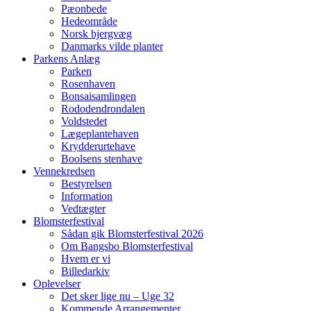
Pæonbede
Hedeområde
Norsk bjergvæg
Danmarks vilde planter
Parkens Anlæg
Parken
Rosenhaven
Bonsaisamlingen
Rododendrondalen
Voldstedet
Lægeplantehaven
Krydderurtehave
Boolsens stenhave
Vennekredsen
Bestyrelsen
Information
Vedtægter
Blomsterfestival
Sådan gik Blomsterfestival 2026
Om Bangsbo Blomsterfestival
Hvem er vi
Billedarkiv
Oplevelser
Det sker lige nu – Uge 32
Kommende Arrangementer