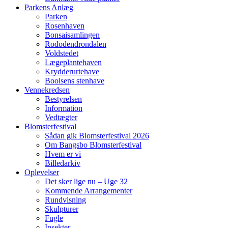
Parkens Anlæg
Parken
Rosenhaven
Bonsaisamlingen
Rododendrondalen
Voldstedet
Lægeplantehaven
Krydderurtehave
Boolsens stenhave
Vennekredsen
Bestyrelsen
Information
Vedtægter
Blomsterfestival
Sådan gik Blomsterfestival 2026
Om Bangsbo Blomsterfestival
Hvem er vi
Billedarkiv
Oplevelser
Det sker lige nu – Uge 32
Kommende Arrangementer
Rundvisning
Skulpturer
Fugle
Insekter