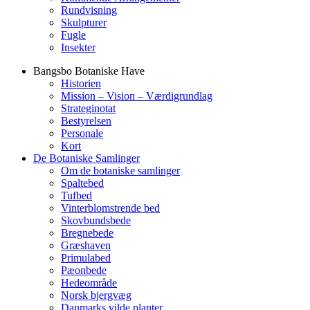
Rundvisning
Skulpturer
Fugle
Insekter
Bangsbo Botaniske Have
Historien
Mission – Vision – Værdigrundlag
Strateginotat
Bestyrelsen
Personale
Kort
De Botaniske Samlinger
Om de botaniske samlinger
Spaltebed
Tufbed
Vinterblomstrende bed
Skovbundsbede
Bregnebede
Græshaven
Primulabed
Pæonbede
Hedeområde
Norsk bjergvæg
Danmarks vilde planter