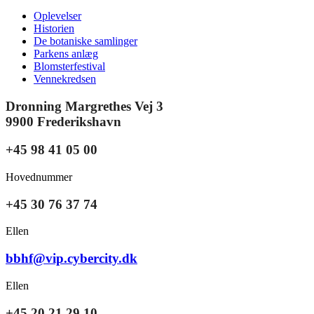
Oplevelser
Historien
De botaniske samlinger
Parkens anlæg
Blomsterfestival
Vennekredsen
Dronning Margrethes Vej 3
9900 Frederikshavn
+45 98 41 05 00
Hovednummer
+45 30 76 37 74
Ellen
bbhf@vip.cybercity.dk
Ellen
+45 20 21 29 10