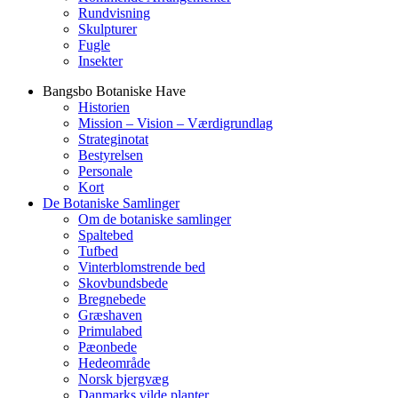
Rundvisning
Skulpturer
Fugle
Insekter
Bangsbo Botaniske Have
Historien
Mission – Vision – Værdigrundlag
Strateginotat
Bestyrelsen
Personale
Kort
De Botaniske Samlinger
Om de botaniske samlinger
Spaltebed
Tufbed
Vinterblomstrende bed
Skovbundsbede
Bregnebede
Græshaven
Primulabed
Pæonbede
Hedeområde
Norsk bjergvæg
Danmarks vilde planter