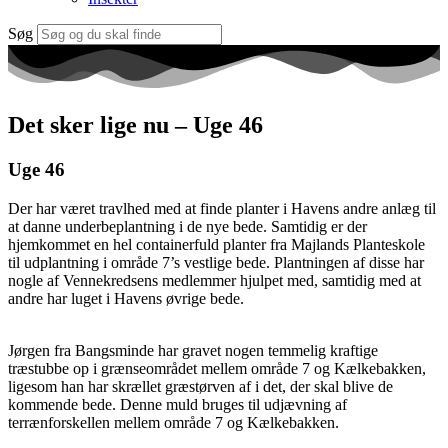
Søg
Det sker lige nu – Uge 46
Uge 46
Der har været travlhed med at finde planter i Havens andre anlæg til
at danne underbeplantning i de nye bede. Samtidig er der
hjemkommet en hel containerfuld planter fra Majlands Planteskole
til udplantning i område 7’s vestlige bede. Plantningen af disse har
nogle af Vennekredsens medlemmer hjulpet med, samtidig med at
andre har luget i Havens øvrige bede.
Jørgen fra Bangsminde har gravet nogen temmelig kraftige
træstubbe op i grænseområdet mellem område 7 og Kælkebakken,
ligesom han har skrællet græstørven af i det, der skal blive de
kommende bede. Denne muld bruges til udjævning af
terrænforskellen mellem område 7 og Kælkebakken.