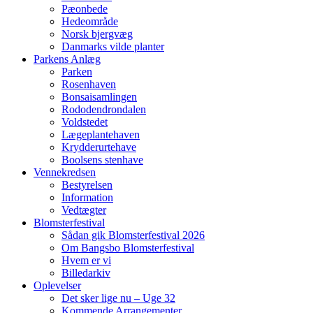
Pæonbede
Hedeområde
Norsk bjergvæg
Danmarks vilde planter
Parkens Anlæg
Parken
Rosenhaven
Bonsaisamlingen
Rododendrondalen
Voldstedet
Lægeplantehaven
Krydderurtehave
Boolsens stenhave
Vennekredsen
Bestyrelsen
Information
Vedtægter
Blomsterfestival
Sådan gik Blomsterfestival 2026
Om Bangsbo Blomsterfestival
Hvem er vi
Billedarkiv
Oplevelser
Det sker lige nu – Uge 32
Kommende Arrangementer