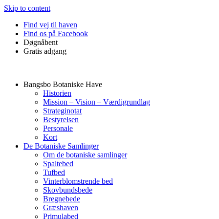
Skip to content
Find vej til haven
Find os på Facebook
Døgnåbent
Gratis adgang
Bangsbo Botaniske Have
Historien
Mission – Vision – Værdigrundlag
Strateginotat
Bestyrelsen
Personale
Kort
De Botaniske Samlinger
Om de botaniske samlinger
Spaltebed
Tufbed
Vinterblomstrende bed
Skovbundsbede
Bregnebede
Græshaven
Primulabed