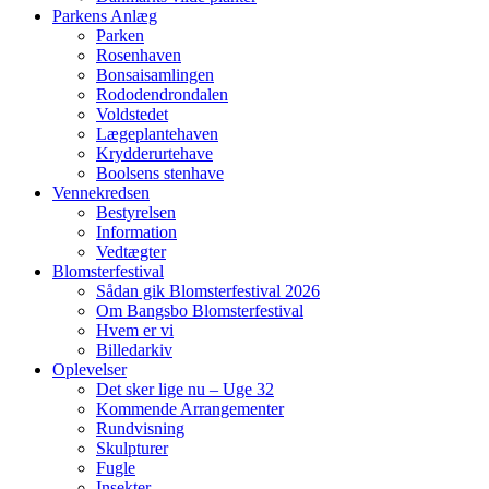
Parkens Anlæg
Parken
Rosenhaven
Bonsaisamlingen
Rododendrondalen
Voldstedet
Lægeplantehaven
Krydderurtehave
Boolsens stenhave
Vennekredsen
Bestyrelsen
Information
Vedtægter
Blomsterfestival
Sådan gik Blomsterfestival 2026
Om Bangsbo Blomsterfestival
Hvem er vi
Billedarkiv
Oplevelser
Det sker lige nu – Uge 32
Kommende Arrangementer
Rundvisning
Skulpturer
Fugle
Insekter