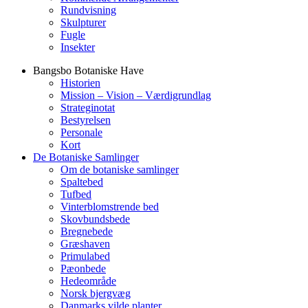
Rundvisning
Skulpturer
Fugle
Insekter
Bangsbo Botaniske Have
Historien
Mission – Vision – Værdigrundlag
Strateginotat
Bestyrelsen
Personale
Kort
De Botaniske Samlinger
Om de botaniske samlinger
Spaltebed
Tufbed
Vinterblomstrende bed
Skovbundsbede
Bregnebede
Græshaven
Primulabed
Pæonbede
Hedeområde
Norsk bjergvæg
Danmarks vilde planter