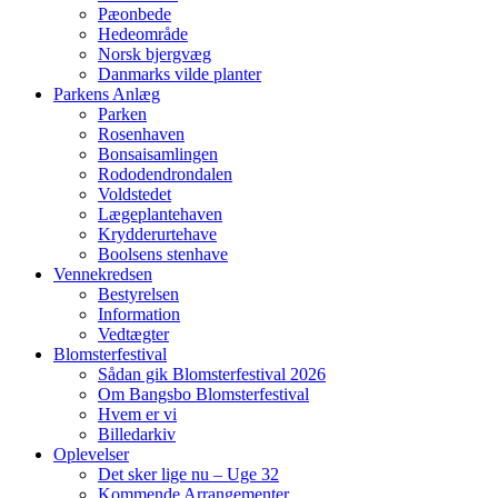
Pæonbede
Hedeområde
Norsk bjergvæg
Danmarks vilde planter
Parkens Anlæg
Parken
Rosenhaven
Bonsaisamlingen
Rododendrondalen
Voldstedet
Lægeplantehaven
Krydderurtehave
Boolsens stenhave
Vennekredsen
Bestyrelsen
Information
Vedtægter
Blomsterfestival
Sådan gik Blomsterfestival 2026
Om Bangsbo Blomsterfestival
Hvem er vi
Billedarkiv
Oplevelser
Det sker lige nu – Uge 32
Kommende Arrangementer