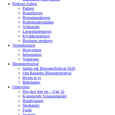
Parkens Anlæg
Parken
Rosenhaven
Bonsaisamlingen
Rododendrondalen
Voldstedet
Lægeplantehaven
Krydderurtehave
Boolsens stenhave
Vennekredsen
Bestyrelsen
Information
Vedtægter
Blomsterfestival
Sådan gik Blomsterfestival 2026
Om Bangsbo Blomsterfestival
Hvem er vi
Billedarkiv
Oplevelser
Det sker lige nu – Uge 32
Kommende Arrangementer
Rundvisning
Skulpturer
Fugle
Insekter