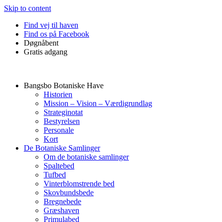
Skip to content
Find vej til haven
Find os på Facebook
Døgnåbent
Gratis adgang
Bangsbo Botaniske Have
Historien
Mission – Vision – Værdigrundlag
Strateginotat
Bestyrelsen
Personale
Kort
De Botaniske Samlinger
Om de botaniske samlinger
Spaltebed
Tufbed
Vinterblomstrende bed
Skovbundsbede
Bregnebede
Græshaven
Primulabed