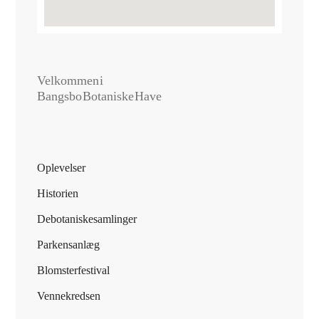
Velkommen i
Bangsbo Botaniske Have
Oplevelser
Historien
De botaniske samlinger
Parkens anlæg
Blomsterfestival
Vennekredsen