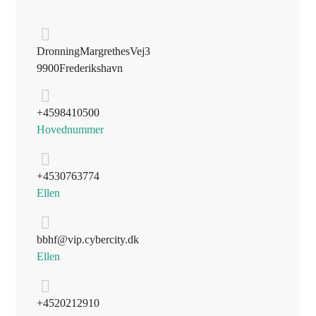
Dronning Margrethes Vej 3
9900 Frederikshavn
+45 98 41 05 00
Hovednummer
+45 30 76 37 74
Ellen
bbhf@vip.cybercity.dk
Ellen
+45 20 21 29 10