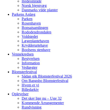
Hedeområde
Norsk bjergvæg
Danmarks vilde planter
Parkens Anlæg
Parken
Rosenhaven
Bonsaisamlingen
Rododendrondalen
Voldstedet
Lægeplantehaven
Krydderurtehave
Boolsens stenhave
Vennekredsen
Bestyrelsen
Information
Vedtægter
Blomsterfestival
Sådan gik Blomsterfestival 2026
Om Bangsbo Blomsterfestival
Hvem er vi
Billedarkiv
Oplevelser
Det sker lige nu – Uge 32
Kommende Arrangementer
Rundvisning