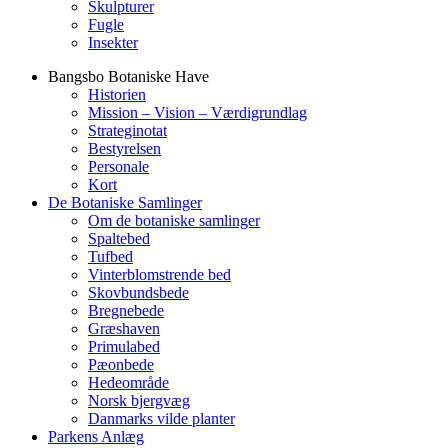
Skulpturer
Fugle
Insekter
Bangsbo Botaniske Have
Historien
Mission – Vision – Værdigrundlag
Strateginotat
Bestyrelsen
Personale
Kort
De Botaniske Samlinger
Om de botaniske samlinger
Spaltebed
Tufbed
Vinterblomstrende bed
Skovbundsbede
Bregnebede
Græshaven
Primulabed
Pæonbede
Hedeområde
Norsk bjergvæg
Danmarks vilde planter
Parkens Anlæg