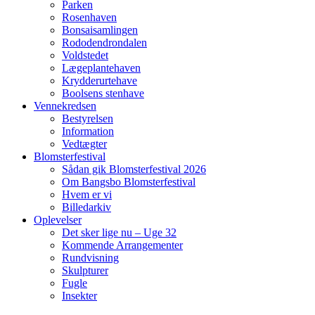
Parken
Rosenhaven
Bonsaisamlingen
Rododendrondalen
Voldstedet
Lægeplantehaven
Krydderurtehave
Boolsens stenhave
Vennekredsen
Bestyrelsen
Information
Vedtægter
Blomsterfestival
Sådan gik Blomsterfestival 2026
Om Bangsbo Blomsterfestival
Hvem er vi
Billedarkiv
Oplevelser
Det sker lige nu – Uge 32
Kommende Arrangementer
Rundvisning
Skulpturer
Fugle
Insekter