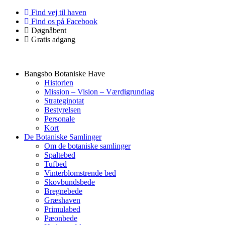
Skip
Find vej til haven
to
Find os på Facebook
content
Døgnåbent
Gratis adgang
Bangsbo Botaniske Have
Historien
Mission – Vision – Værdigrundlag
Strateginotat
Bestyrelsen
Personale
Kort
De Botaniske Samlinger
Om de botaniske samlinger
Spaltebed
Tufbed
Vinterblomstrende bed
Skovbundsbede
Bregnebede
Græshaven
Primulabed
Pæonbede