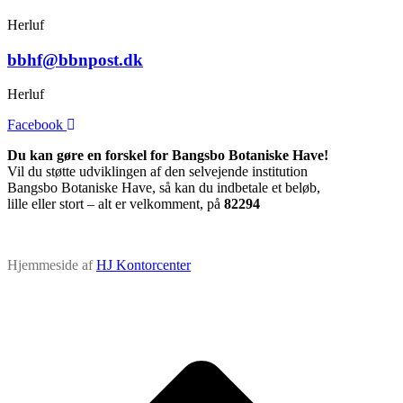
Herluf
bbhf@bbnpost.dk
Herluf
Facebook
Du kan gøre en forskel for Bangsbo Botaniske Have!
Vil du støtte udviklingen af den selvejende institution
Bangsbo Botaniske Have, så kan du indbetale et beløb,
lille eller stort – alt er velkomment, på
82294
Hjemmeside af
HJ Kontorcenter
t
T