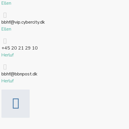
Ellen
bbhf@vip.cybercity.dk
Ellen
+45 20 21 29 10
Herluf
bbhf@bbnpost.dk
Herluf