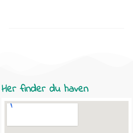
juli
juni
2026
2026
Her finder du haven