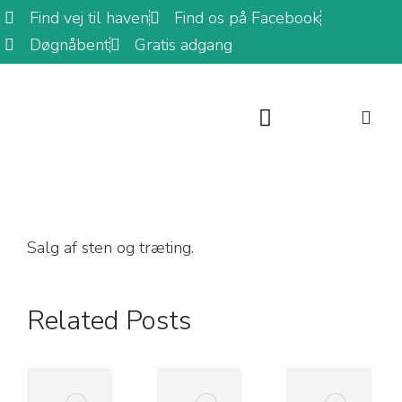
Find vej til haven
Find os på Facebook
Døgnåbent
Gratis adgang
Bangsbo Botaniske Have
De Botaniske Samlinger
Salg af sten og træting.
Related Posts
Det
Det