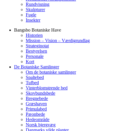
Rundvisning
Skulpturer
Fugle
Insekter
Bangsbo Botaniske Have
Historien
Mission – Vision – Værdigrundlag
Strateginotat
Bestyrelsen
Personale
Kort
De Botaniske Samlinger
Om de botaniske samlinger
Spaltebed
Tufbed
Vinterblomstrende bed
Skovbundsbede
Bregnebede
Græshaven
Primulabed
Pæonbede
Hedeområde
Norsk bjergvæg
Danmarks vilde planter