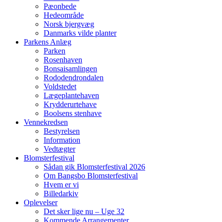
Pæonbede
Hedeområde
Norsk bjergvæg
Danmarks vilde planter
Parkens Anlæg
Parken
Rosenhaven
Bonsaisamlingen
Rododendrondalen
Voldstedet
Lægeplantehaven
Krydderurtehave
Boolsens stenhave
Vennekredsen
Bestyrelsen
Information
Vedtægter
Blomsterfestival
Sådan gik Blomsterfestival 2026
Om Bangsbo Blomsterfestival
Hvem er vi
Billedarkiv
Oplevelser
Det sker lige nu – Uge 32
Kommende Arrangementer