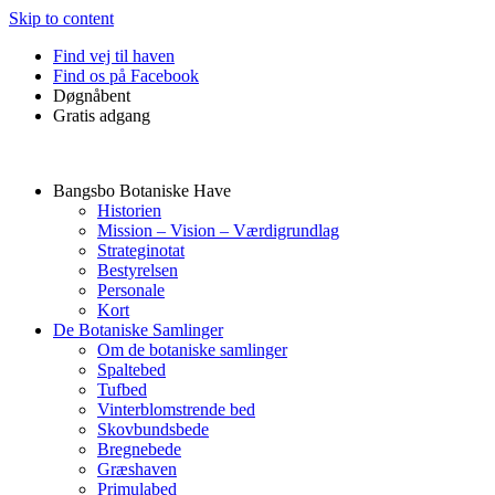
Skip to content
Find vej til haven
Find os på Facebook
Døgnåbent
Gratis adgang
Bangsbo Botaniske Have
Historien
Mission – Vision – Værdigrundlag
Strateginotat
Bestyrelsen
Personale
Kort
De Botaniske Samlinger
Om de botaniske samlinger
Spaltebed
Tufbed
Vinterblomstrende bed
Skovbundsbede
Bregnebede
Græshaven
Primulabed