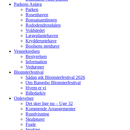
Parkens Anlæg
Parken
Rosenhaven
Bonsaisamlingen
Rododendrondalen
Voldstedet
Lægeplantehaven
Krydderurtehave
Boolsens stenhave
Vennekredsen
Bestyrelsen
Information
Vedtægter
Blomsterfestival
Sådan gik Blomsterfestival 2026
Om Bangsbo Blomsterfestival
Hvem er vi
Billedarkiv
Oplevelser
Det sker lige nu – Uge 32
Kommende Arrangementer
Rundvisning
Skulpturer
Fugle
Insekter